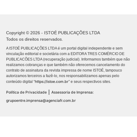
Copyright © 2026 - ISTOÉ PUBLICAÇÕES LTDA
Todos os direitos reservados.
A ISTOÉ PUBLICAÇÕES LTDA é um portal digital independente e sem
vinculação editorial e societária com a EDITORA TRES COMÉRCIO DE
PUBLICACÕES LTDA (recuperação judicial). Informamos também que não
realizamos cobranças e que também não oferecemos cancelamento do
contrato de assinatura da revista impressa de nome ISTOÉ, tampouco
autorizamos terceiros a fazê-lo, nos responsabilizamos apenas pelo
https://istoe.com.br
conteúdo digital “
” e seus respectivos sites.
|
Política de Privacidade
Assessoria de Imprensa:
grupoentre.imprensa@agenciafr.com.br