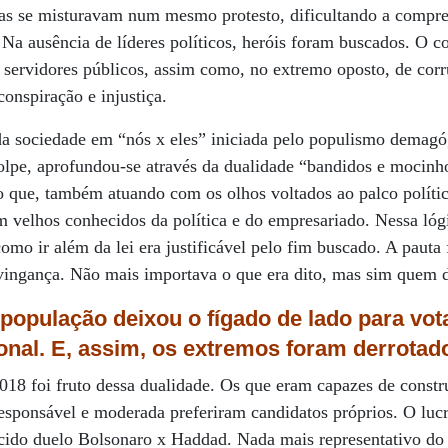
rsas se misturavam num mesmo protesto, dificultando a compre
. Na ausência de líderes políticos, heróis foram buscados. O c
e servidores públicos, assim como, no extremo oposto, de cor
onspiração e injustiça.
da sociedade em “nós x eles” iniciada pelo populismo demagó
olpe, aprofundou-se através da dualidade “bandidos e mocinho
o que, também atuando com os olhos voltados ao palco políti
velhos conhecidos da política e do empresariado. Nessa lógi
 como ir além da lei era justificável pelo fim buscado. A pauta
 vingança. Não mais importava o que era dito, mas sim quem d
população deixou o fígado de lado para vot
onal.
E, assim, os extremos
foram derrotad
2018 foi fruto dessa dualidade. Os que eram capazes de const
esponsável e moderada preferiram candidatos próprios. O lucro
cido duelo Bolsonaro x Haddad. Nada mais representativo do