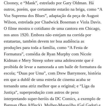
Clooney, e “Mank”, estrelado por Gary Oldman. Há
outros, porém, que certamente estarão na briga, como “A
Voz Suprema dos Blues”, adaptação da peça de August
Wilson, estrelada por Chadwick Boseman e Viola Davis.
O filme mostra o cotidiano de uma cantora em Chicago,
nos anos 1920. Embora não estejam na corrida por
estatuetas, também devem ter boa audiência as
produções para toda a família, como “A Festa de
Formatura”, comédia de Ryan Murphy com Nicole
Kidman e Mery Streep sobre uma adolescente que é
proibida de levar a namorada a um baile de formatura da
escola; “Duas por Uma”, com Drew Barrymore, história
em que a dublê de uma estrela de cinema acaba se
tornando uma atriz melhor que a original; e “Liga da
Justiça”, superprodução com astros de peso
interpretando super-heróis da DC Comics, a exemplo de
Batman (Ben Affleck), Mulher-Maravilha (Gal Gadot) e