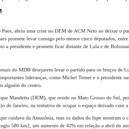
M
 Paes, abriu uma crise no DEM de ACM Neto ao deixar o parti
aes promete levar consigo pelo menos cinco deputados, entre
to a presidente e promete ficar distante de Lula e de Bolsona
ionais do MDB desejarem levar o partido para os braços de L
importantes lideranças, como Michel Temer e o presidente nac
om alguém do centro.
ique Mandetta (DEM), que reside no Mato Grosso do Sul, pen
 Rio de Janeiro, na tentativa de ocupar o espaço deixado com 
 que cuidava da Amazônia, mas os dados do Inpe mostram o co
ingiu 580 km2, um aumento de 42% em relação a abril do an