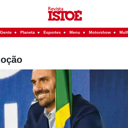
Gente
Planeta
Esportes
Menu
Motorshow
Mul
noção