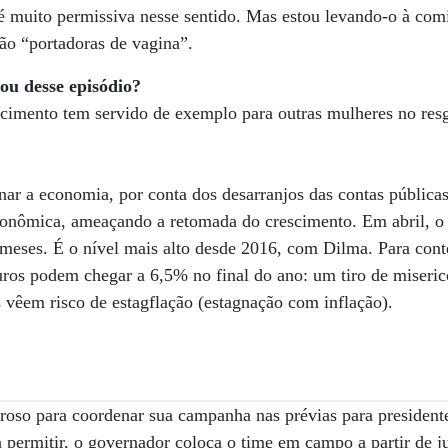
 muito permissiva nesse sentido. Mas estou levando-o à com
são “portadoras de vagina”.
rou desse episódio?
imento tem servido de exemplo para outras mulheres no resg
nar a economia, por conta dos desarranjos das contas públicas
 econômica, ameaçando a retomada do crescimento. Em abril, 
meses. É o nível mais alto desde 2016, com Dilma. Para cont
 juros podem chegar a 6,5% no final do ano: um tiro de miseri
vêem risco de estagflação (estagnação com inflação).
roso para coordenar sua campanha nas prévias para president
permitir, o governador coloca o time em campo a partir de j