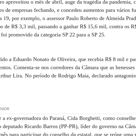
o aproveitou o mês de abril, auge da tragédia da pandemia, 
res de empresas fechando, e concedeu aumentos para vários fu
a 19, por exemplo, o assessor Paulo Roberto de Almeida Pra
s de R$ 3,3 mil, passando a ganhar R$ 15,6 mil, contra os R
e foi promovido da categoria SP 22 para a SP 25.
dido a Eduardo Nonato de Oliveira, que recebia R$ 8 mil e p
entos. Comenta-se nos corredores da Câmara que as benesses 
rthur Lira. No período de Rodrigo Maia, declarado antagonis
UNIOR
 a ex-governadora do Paraná, Cida Borghetti, como conselhei
o deputado Ricardo Barros (PP-PR), líder do governo na Câma
mês para participar do conselho da estatal, que se reúne uma 