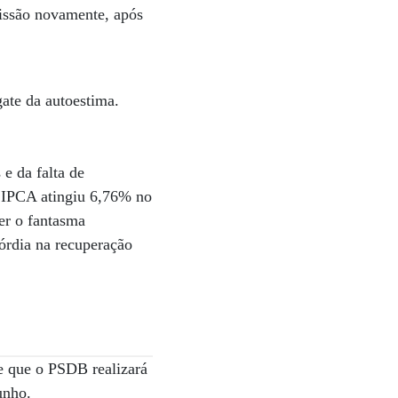
issão novamente, após
ate da autoestima.
 e da falta de
o IPCA atingiu 6,76% no
er o fantasma
córdia na recuperação
e que o PSDB realizará
unho.