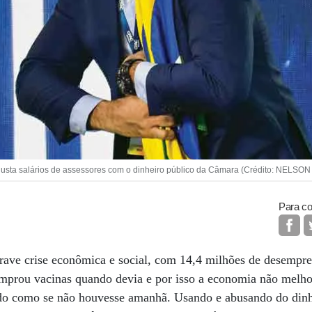
sta salários de assessores com o dinheiro público da Câmara (Crédito: NELSO
Para co
rave crise econômica e social, com 14,4 milhões de desempre
mprou vacinas quando devia e por isso a economia não melhor
do como se não houvesse amanhã. Usando e abusando do dinh