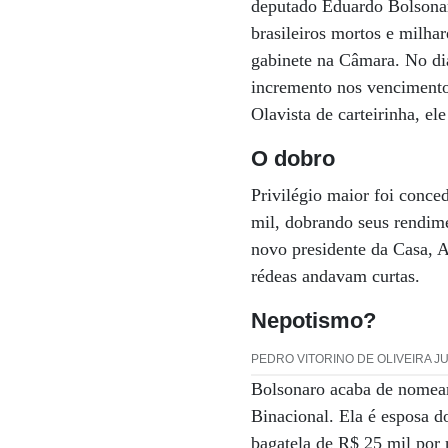
deputado Eduardo Bolsonar
brasileiros mortos e milha
gabinete na Câmara. No di
incremento nos vencimento
Olavista de carteirinha, el
O dobro
Privilégio maior foi conce
mil, dobrando seus rendim
novo presidente da Casa, A
rédeas andavam curtas.
Nepotismo?
PEDRO VITORINO DE OLIVEIRA J
Bolsonaro acaba de nomear
Binacional. Ela é esposa d
bagatela de R$ 25 mil por 