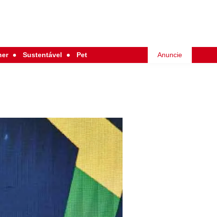
her
Sustentável
Pet
Anuncie