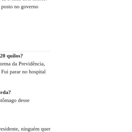
o posto no governo
20 quilos?
forma da Previdência,
 Fui parar no hospital
orda?
estômago desse
residente, ninguém quer