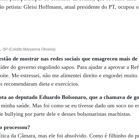
o petista: Gleisi Hoffmann, atual presidente do PT, ocupou 
-SP (Crédito:Maryanna Oliveira)
estão de mostrar nas redes sociais que emagreceu mais de 
íder do governo engolindo sapos. Para ajudar a aprovar a Re
ite. Me estressei, não me alimentei direito e engordei muito.
s recomendaram dieta e exercícios.
sta ao deputado Eduardo Bolsonaro, que a chamava de g
a minha saúde. Mas foi como se eu tivesse dado um soco no 
e bullying por parte dele e desses bolsonaristas machistas.
o processou?
tica da Câmara, mas ele foi absolvido. Como é filhinho do p