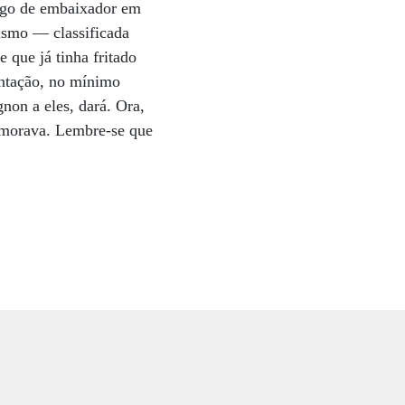
argo de embaixador em
ismo — classificada
 que já tinha fritado
entação, no mínimo
gnon a eles, dará. Ora,
r morava. Lembre-se que