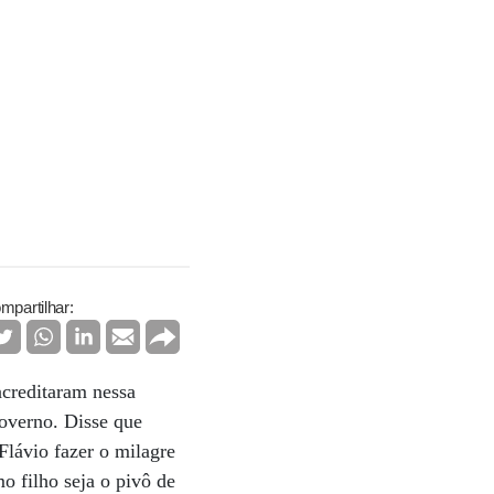
mpartilhar:
acreditaram nessa
governo. Disse que
lávio fazer o milagre
o filho seja o pivô de