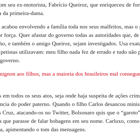
om seu ex-motorista, Fabrício Queiroz, que enriqueceu de for
a da primeira-dama.
o acabou envolvendo a família toda nos seus malfeitos, mas o
or força. Quer afastar do governo todas as autoridades que, d
ilho, e também o amigo Queiroz, sejam investigados. Usa ex
s petistas utilizavam: meu filho nada fez de errado e tudo não
 governo.
 mignon aos filhos, mas a maioria dos brasileiros mal consegu
s em todos os seus atos, seja onde haja suspeita de ações cri
ência do poder paterno. Quando o filho Carlos desancou mini
Cruz, atacando-os no Twitter, Bolsonaro quis que o “garoto”
ra que parasse de falar bobagens em seu nome. Carluxo, como
aça, apimentando o tom das mensagens.