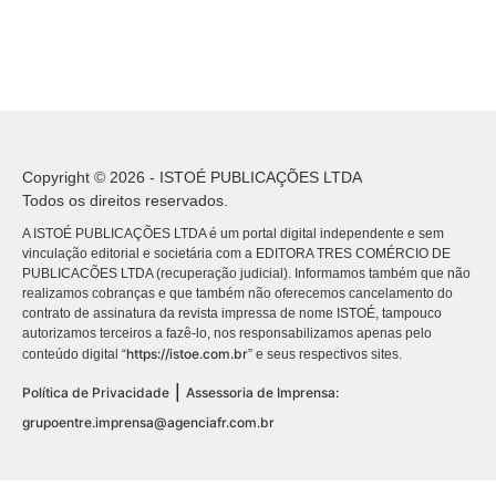
Copyright © 2026 - ISTOÉ PUBLICAÇÕES LTDA
Todos os direitos reservados.
A ISTOÉ PUBLICAÇÕES LTDA é um portal digital independente e sem
vinculação editorial e societária com a EDITORA TRES COMÉRCIO DE
PUBLICACÕES LTDA (recuperação judicial). Informamos também que não
realizamos cobranças e que também não oferecemos cancelamento do
contrato de assinatura da revista impressa de nome ISTOÉ, tampouco
autorizamos terceiros a fazê-lo, nos responsabilizamos apenas pelo
https://istoe.com.br
conteúdo digital “
” e seus respectivos sites.
|
Política de Privacidade
Assessoria de Imprensa:
grupoentre.imprensa@agenciafr.com.br