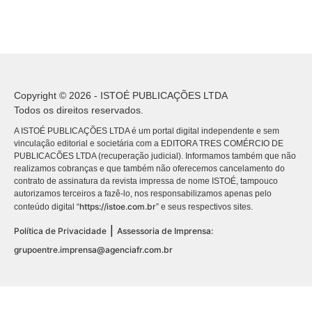
Copyright © 2026 - ISTOÉ PUBLICAÇÕES LTDA
Todos os direitos reservados.
A ISTOÉ PUBLICAÇÕES LTDA é um portal digital independente e sem
vinculação editorial e societária com a EDITORA TRES COMÉRCIO DE
PUBLICACÕES LTDA (recuperação judicial). Informamos também que não
realizamos cobranças e que também não oferecemos cancelamento do
contrato de assinatura da revista impressa de nome ISTOÉ, tampouco
autorizamos terceiros a fazê-lo, nos responsabilizamos apenas pelo
https://istoe.com.br
conteúdo digital “
” e seus respectivos sites.
|
Política de Privacidade
Assessoria de Imprensa:
grupoentre.imprensa@agenciafr.com.br