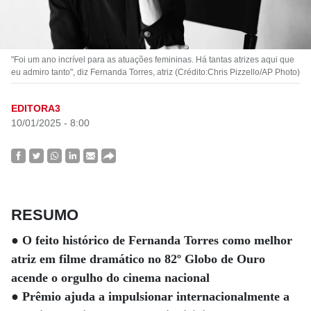
"Foi um ano incrível para as atuações femininas. Há tantas atrizes aqui que
eu admiro tanto", diz Fernanda Torres, atriz (Crédito:Chris Pizzello/AP Photo)
EDITORA3
10/01/2025 - 8:00
RESUMO
● O feito histórico de Fernanda Torres como melhor
atriz em filme dramático no 82º Globo de Ouro
acende o orgulho do cinema nacional
● Prêmio ajuda a impulsionar internacionalmente a