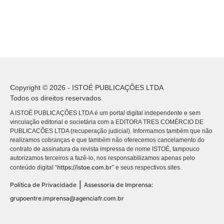
Copyright © 2026 - ISTOÉ PUBLICAÇÕES LTDA
Todos os direitos reservados.
A ISTOÉ PUBLICAÇÕES LTDA é um portal digital independente e sem
vinculação editorial e societária com a EDITORA TRES COMÉRCIO DE
PUBLICACÕES LTDA (recuperação judicial). Informamos também que não
realizamos cobranças e que também não oferecemos cancelamento do
contrato de assinatura da revista impressa de nome ISTOÉ, tampouco
autorizamos terceiros a fazê-lo, nos responsabilizamos apenas pelo
https://istoe.com.br
conteúdo digital “
” e seus respectivos sites.
|
Política de Privacidade
Assessoria de Imprensa:
grupoentre.imprensa@agenciafr.com.br