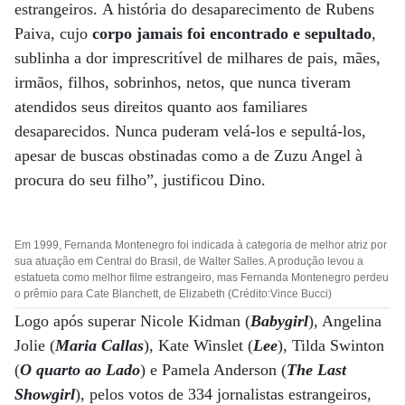
estrangeiros. A história do desaparecimento de Rubens
Paiva, cujo
corpo jamais foi encontrado e sepultado
,
sublinha a dor imprescritível de milhares de pais, mães,
irmãos, filhos, sobrinhos, netos, que nunca tiveram
atendidos seus direitos quanto aos familiares
desaparecidos. Nunca puderam velá-los e sepultá-los,
apesar de buscas obstinadas como a de Zuzu Angel à
procura do seu filho”, justificou Dino.
Em 1999, Fernanda Montenegro foi indicada à categoria de melhor atriz por
sua atuação em Central do Brasil, de Walter Salles. A produção levou a
estatueta como melhor filme estrangeiro, mas Fernanda Montenegro perdeu
o prêmio para Cate Blanchett, de Elizabeth (Crédito:Vince Bucci)
Logo após superar Nicole Kidman (
Babygirl
), Angelina
Jolie (
Maria Callas
), Kate Winslet (
Lee
), Tilda Swinton
(
O quarto ao Lado
) e Pamela Anderson (
The Last
Showgirl
), pelos votos de 334 jornalistas estrangeiros,