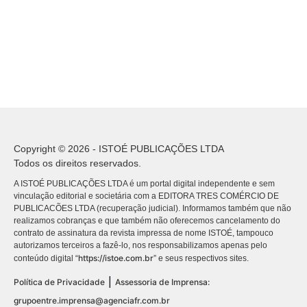
Copyright © 2026 - ISTOÉ PUBLICAÇÕES LTDA
Todos os direitos reservados.
A ISTOÉ PUBLICAÇÕES LTDA é um portal digital independente e sem
vinculação editorial e societária com a EDITORA TRES COMÉRCIO DE
PUBLICACÕES LTDA (recuperação judicial). Informamos também que não
realizamos cobranças e que também não oferecemos cancelamento do
contrato de assinatura da revista impressa de nome ISTOÉ, tampouco
autorizamos terceiros a fazê-lo, nos responsabilizamos apenas pelo
https://istoe.com.br
conteúdo digital “
” e seus respectivos sites.
|
Política de Privacidade
Assessoria de Imprensa:
grupoentre.imprensa@agenciafr.com.br