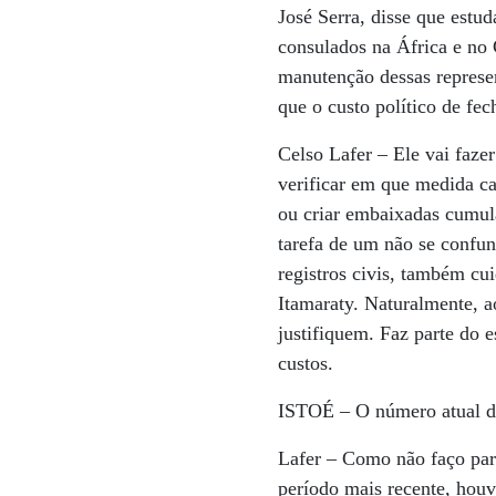
José Serra, disse que estu
consulados na África e no
manutenção dessas represe
que o custo político de fec
Celso Lafer
– Ele vai faze
verificar em que medida c
ou criar embaixadas cumul
tarefa de um não se confun
registros civis, também cu
Itamaraty. Naturalmente, a
justifiquem. Faz parte do 
custos.
ISTOÉ
– O número atual d
Lafer
– Como não faço part
período mais recente, hou