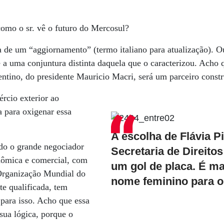
omo o sr. vê o futuro do Mercosul?
de um “aggiornamento” (termo italiano para atualização). Ou 
te a uma conjuntura distinta daquela que o caracterizou. Acho 
entino, do presidente Mauricio Macri, será um parceiro constr
rcio exterior ao
a para oxigenar essa
A escolha de Flávia P
do o grande negociador
Secretaria de Direito
nômica e comercial, com
um gol de placa. É m
 Organização Mundial do
nome feminino para o
e qualificada, tem
para isso. Acho que essa
sua lógica, porque o