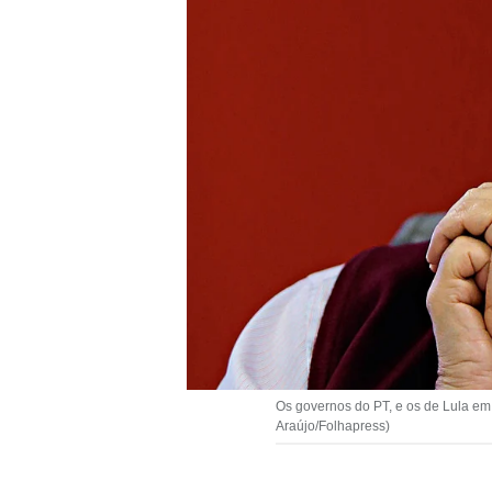
Os governos do PT, e os de Lula em 
Araújo/Folhapress)