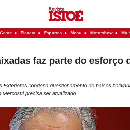
Gente
Planeta
Esportes
Menu
Motorshow
Mul
xadas faz parte do esforço d
s Exteriores condena questionamento de países bolivar
 Mercosul precisa ser atualizado