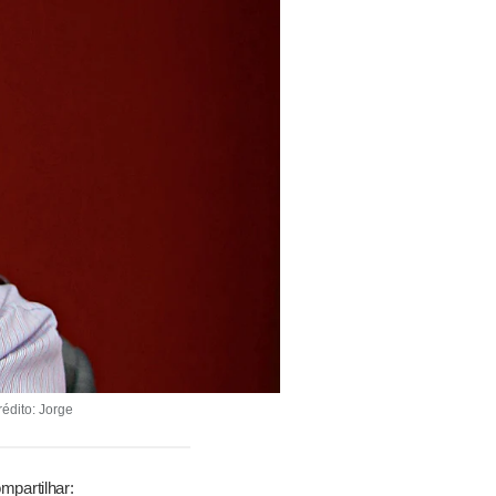
édito: Jorge
mpartilhar: