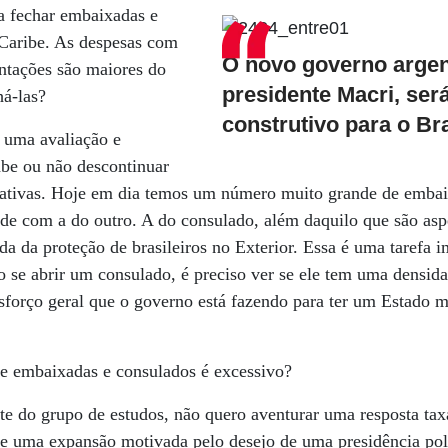
da fechar embaixadas e
 Caribe. As despesas com
O novo governo argen
ntações são maiores do
presidente Macri, ser
há-las?
construtivo para o Bra
r uma avaliação e
abe ou não descontinuar
ativas. Hoje em dia temos um número muito grande de embai
de com a do outro. A do consulado, além daquilo que são aspe
ida da proteção de brasileiros no Exterior. Essa é uma tarefa 
o se abrir um consulado, é preciso ver se ele tem uma densid
esforço geral que o governo está fazendo para ter um Estado ma
e embaixadas e consulados é excessivo?
e do grupo de estudos, não quero aventurar uma resposta tax
ve uma expansão motivada pelo desejo de uma presidência pol