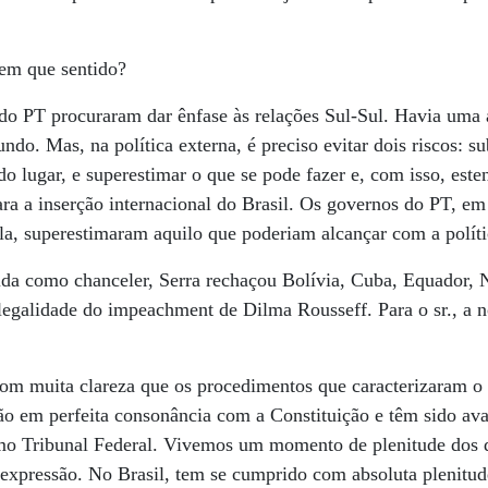
em que sentido?
do PT procuraram dar ênfase às relações Sul-Sul. Havia uma
do. Mas, na política externa, é preciso evitar dois riscos: s
 do lugar, e superestimar o que se pode fazer e, com isso, este
ara a inserção internacional do Brasil. Os governos do PT, em
a, superestimaram aquilo que poderiam alcançar com a políti
da como chanceler, Serra rechaçou Bolívia, Cuba, Equador, 
legalidade do impeachment de Dilma Rousseff. Para o sr., a n
om muita clareza que os procedimentos que caracterizaram o
ão em perfeita consonância com a Constituição e têm sido av
o Tribunal Federal. Vivemos um momento de plenitude dos di
 expressão. No Brasil, tem se cumprido com absoluta plenitude