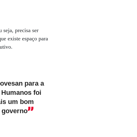
seja, precisa ser
que existe espaço para
utivo.
iovesan para a
s Humanos foi
ais um bom
 governo