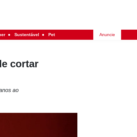
her
Sustentável
Pet
Anuncie
e cortar
ianos ao