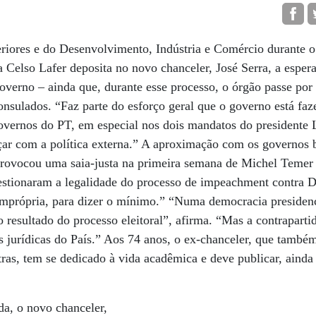
eriores e do Desenvolvimento, Indústria e Comércio durante 
a Celso Lafer deposita no novo chanceler, José Serra, a esper
governo – ainda que, durante esse processo, o órgão passe p
nsulados. “Faz parte do esforço geral que o governo está faz
governos do PT, em especial nos dois mandatos do presidente
çar com a política externa.” A aproximação com os governos 
provocou uma saia-justa na primeira semana de Michel Temer 
estionaram a legalidade do processo de impeachment contra D
 “imprópria, para dizer o mínimo.” “Numa democracia presiden
 resultado do processo eleitoral”, afirma. “Mas a contrapartid
s jurídicas do País.” Aos 74 anos, o ex-chanceler, que tamb
ras, tem se dedicado à vida acadêmica e deve publicar, aind
a, o novo chanceler,