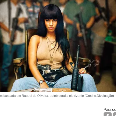
baseada em Raquel de Oliveira: autobiografia eletrizante (Crédito:Divulgação)
Para co