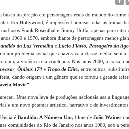
a busca inspiração em personagens reais do mundo do crime 
opular. Em Hollywood, é impossível nomear todas as tramas b
 mafiosos Frank Rosenthal e Jimmy Hoffa, apenas para citar 
os anos 1960 e 1970, embora diante de personagens menos gla
andido da Luz Vermelha
e
Lúcio Flávio, Passageiro da Ago
mo um problema social que apavorava a classe média, sem a s
omum, a violência e a crueldade. Nos anos 2000, a coisa mu
Invasor
,
Ônibus 174
e
Tropa de Elite
, entre outros, substituí
feria, dando origem a um gênero que se tornou a grande refe
avela Movie”
.
ureceu. Uma nova leva de produções nacionais usa a linguag
rias a um novo patamar artístico, narrativo e de investimentos
dência é
Bandida: A Número Um
, filme de
João Wainer
que
a nas comunidades do Rio de Janeiro nos anos 1980, sob a per