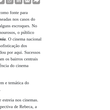
como fonte para
aseadas nos casos do
alguns escroques. No
mourosos, o público
nia
. O cinema nacional
ofisticação dos
dou por aqui. Sucessos
ram os bairros centrais
rência do cinema
em e temática do
.
 estreia nos cinemas.
spectiva de Rebeca, a