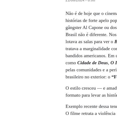
21/06/2024 - 8:00
Não é de hoje que o cinem
histórias de forte apelo p
gângster Al Capone ou dos
Brasil não é diferente. N
lotava as salas para ver o
B
tratava a marginalidade co
bandidos americanos. Em c
como
Cidade de Deus
,
O 
pelas comunidades e a peri
brasileiro no exterior: o
“F
O estilo cresceu — e amad
formato para levar as histó
Exemplo recente dessa ten
O filme retrata a violênci