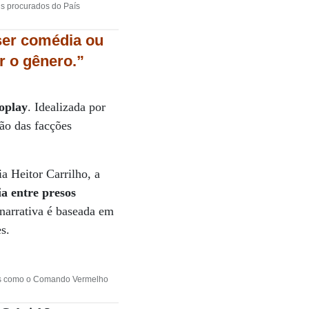
ais procurados do País
ser comédia ou
ir o gênero.”
oplay
. Idealizada por
ção das facções
a Heitor Carrilho, a
a entre presos
 narrativa é baseada em
s.
ções como o Comando Vermelho