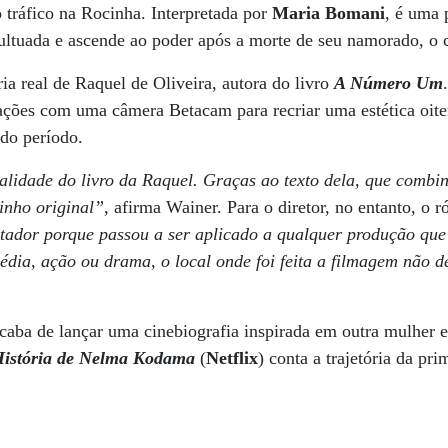
o tráfico na Rocinha. Interpretada por
Maria Bomani
, é uma
ltuada e ascende ao poder após a morte de seu namorado, o c
ia real de Raquel de Oliveira, autora do livro
A Número Um
ações com uma câmera Betacam para recriar uma estética oite
 do período.
alidade do livro da Raquel. Graças ao texto dela, que combi
inho original”
, afirma Wainer. Para o diretor, no entanto, o 
tador porque passou a ser aplicado a qualquer produção que
ia, ação ou drama, o local onde foi feita a filmagem não de
caba de lançar uma cinebiografia inspirada em outra mulher 
História de Nelma Kodama
(
Netflix
) conta a trajetória da pr