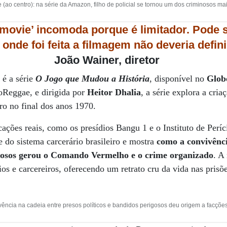
 (ao centro): na série da Amazon, filho de policial se tornou um dos criminosos m
 movie’ incomoda porque é limitador. Pode 
 onde foi feita a filmagem não deveria defin
João Wainer, diretor
 é a série
O Jogo que Mudou a História
, disponível no
Glob
oReggae, e dirigida por
Heitor Dhalia
, a série explora a cria
ro no final dos anos 1970.
ções reais, como os presídios Bangu 1 e o Instituto de Períci
e do sistema carcerário brasileiro e mostra
como a convivênci
igosos gerou o Comando Vermelho e o crime organizado
. A
rios e carcereiros, oferecendo um retrato cru da vida nas prisõe
vência na cadeia entre presos políticos e bandidos perigosos deu origem a fac