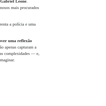
r
Gabriel Leone
.
inosos mais procurados
enta a polícia e uma
over uma reflexão
não apenas capturam a
suas complexidades — e,
imaginar.