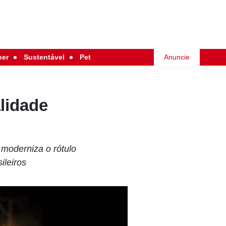
her
Sustentável
Pet
Anuncie
lidade
 moderniza o rótulo
ileiros