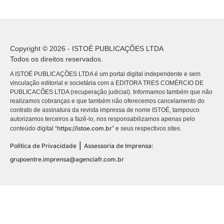
Copyright © 2026 - ISTOÉ PUBLICAÇÕES LTDA
Todos os direitos reservados.
A ISTOÉ PUBLICAÇÕES LTDA é um portal digital independente e sem
vinculação editorial e societária com a EDITORA TRES COMÉRCIO DE
PUBLICACÕES LTDA (recuperação judicial). Informamos também que não
realizamos cobranças e que também não oferecemos cancelamento do
contrato de assinatura da revista impressa de nome ISTOÉ, tampouco
autorizamos terceiros a fazê-lo, nos responsabilizamos apenas pelo
https://istoe.com.br
conteúdo digital “
” e seus respectivos sites.
|
Política de Privacidade
Assessoria de Imprensa:
grupoentre.imprensa@agenciafr.com.br