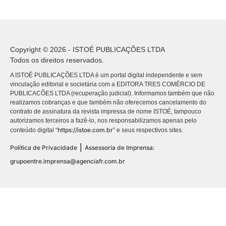
Copyright © 2026 - ISTOÉ PUBLICAÇÕES LTDA
Todos os direitos reservados.
A ISTOÉ PUBLICAÇÕES LTDA é um portal digital independente e sem
vinculação editorial e societária com a EDITORA TRES COMÉRCIO DE
PUBLICACÕES LTDA (recuperação judicial). Informamos também que não
realizamos cobranças e que também não oferecemos cancelamento do
contrato de assinatura da revista impressa de nome ISTOÉ, tampouco
autorizamos terceiros a fazê-lo, nos responsabilizamos apenas pelo
https://istoe.com.br
conteúdo digital “
” e seus respectivos sites.
|
Política de Privacidade
Assessoria de Imprensa:
grupoentre.imprensa@agenciafr.com.br