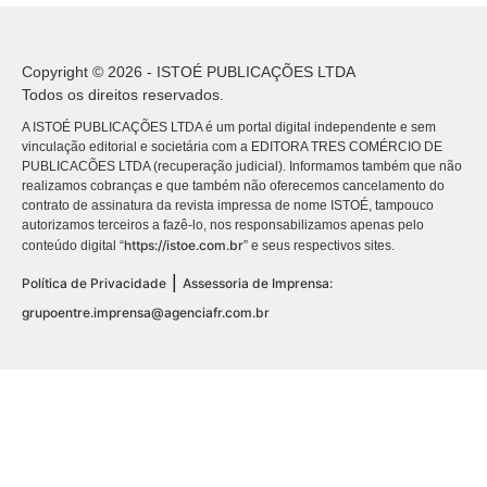
Copyright © 2026 - ISTOÉ PUBLICAÇÕES LTDA
Todos os direitos reservados.
A ISTOÉ PUBLICAÇÕES LTDA é um portal digital independente e sem
vinculação editorial e societária com a EDITORA TRES COMÉRCIO DE
PUBLICACÕES LTDA (recuperação judicial). Informamos também que não
realizamos cobranças e que também não oferecemos cancelamento do
contrato de assinatura da revista impressa de nome ISTOÉ, tampouco
autorizamos terceiros a fazê-lo, nos responsabilizamos apenas pelo
https://istoe.com.br
conteúdo digital “
” e seus respectivos sites.
|
Política de Privacidade
Assessoria de Imprensa:
grupoentre.imprensa@agenciafr.com.br