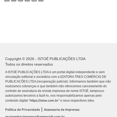
Copyright © 2026 - ISTOÉ PUBLICAÇÕES LTDA
Todos os direitos reservados.
A ISTOÉ PUBLICAÇÕES LTDA é um portal digital independente e sem
vinculação editorial e societária com a EDITORA TRES COMÉRCIO DE
PUBLICACÕES LTDA (recuperação judicial). Informamos também que não
realizamos cobranças e que também não oferecemos cancelamento do
contrato de assinatura da revista impressa de nome ISTOÉ, tampouco
autorizamos terceiros a fazê-lo, nos responsabilizamos apenas pelo
https://istoe.com.br
conteúdo digital “
” e seus respectivos sites.
|
Política de Privacidade
Assessoria de Imprensa:
grupoentre.imprensa@agenciafr.com.br