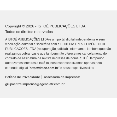
Copyright © 2026 - ISTOÉ PUBLICAÇÕES LTDA
Todos os direitos reservados.
A ISTOÉ PUBLICAÇÕES LTDA é um portal digital independente e sem
vinculação editorial e societária com a EDITORA TRES COMÉRCIO DE
PUBLICACÕES LTDA (recuperação judicial). Informamos também que não
realizamos cobranças e que também não oferecemos cancelamento do
contrato de assinatura da revista impressa de nome ISTOÉ, tampouco
autorizamos terceiros a fazê-lo, nos responsabilizamos apenas pelo
https://istoe.com.br
conteúdo digital “
” e seus respectivos sites.
|
Política de Privacidade
Assessoria de Imprensa:
grupoentre.imprensa@agenciafr.com.br