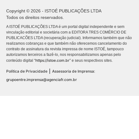
Copyright © 2026 - ISTOÉ PUBLICAÇÕES LTDA
Todos os direitos reservados.
A ISTOÉ PUBLICAÇÕES LTDA é um portal digital independente e sem
vinculação editorial e societária com a EDITORA TRES COMÉRCIO DE
PUBLICACÕES LTDA (recuperação judicial). Informamos também que não
realizamos cobranças e que também não oferecemos cancelamento do
contrato de assinatura da revista impressa de nome ISTOÉ, tampouco
autorizamos terceiros a fazê-lo, nos responsabilizamos apenas pelo
https://istoe.com.br
conteúdo digital “
” e seus respectivos sites.
|
Política de Privacidade
Assessoria de Imprensa:
grupoentre.imprensa@agenciafr.com.br