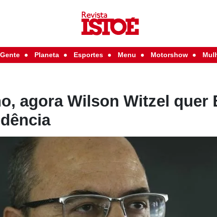
Gente
Planeta
Esportes
Menu
Motorshow
Mul
o, agora Wilson Witzel quer
idência