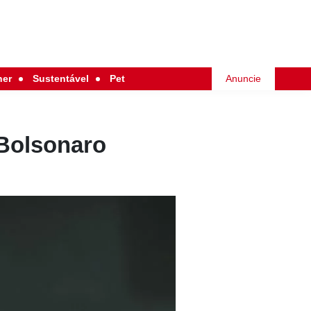
her
Sustentável
Pet
Anuncie
 Bolsonaro