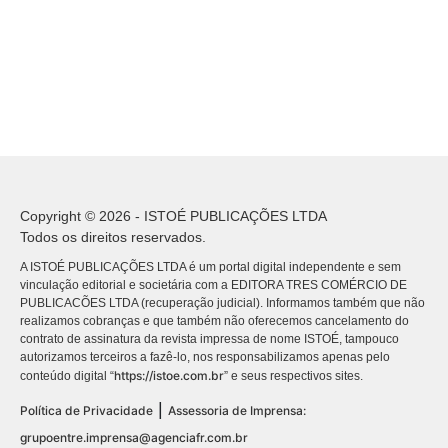
Copyright © 2026 - ISTOÉ PUBLICAÇÕES LTDA
Todos os direitos reservados.
A ISTOÉ PUBLICAÇÕES LTDA é um portal digital independente e sem
vinculação editorial e societária com a EDITORA TRES COMÉRCIO DE
PUBLICACÕES LTDA (recuperação judicial). Informamos também que não
realizamos cobranças e que também não oferecemos cancelamento do
contrato de assinatura da revista impressa de nome ISTOÉ, tampouco
autorizamos terceiros a fazê-lo, nos responsabilizamos apenas pelo
https://istoe.com.br
conteúdo digital “
” e seus respectivos sites.
|
Política de Privacidade
Assessoria de Imprensa:
grupoentre.imprensa@agenciafr.com.br