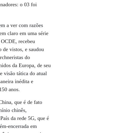
nadores: o 03 foi
tem a ver com razões
bem claro em uma série
na OCDE, recebeu
o de vistos, e saudou
rchneristas do
nidos da Europa, de seu
e visão tática do atual
neira inédita e
 150 anos.
hina, que é de fato
ínio chinês,
 País da rede 5G, que é
ecém-encerrada em