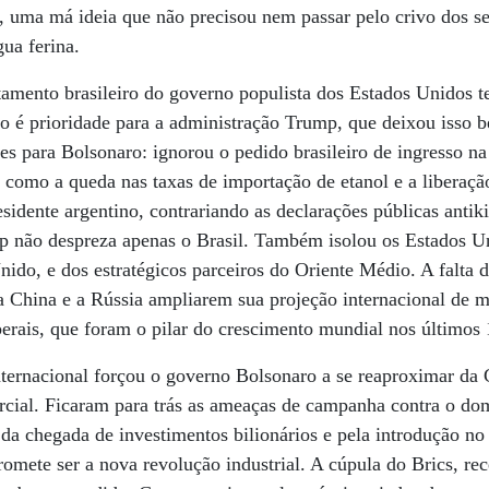
uma má ideia que não precisou nem passar pelo crivo dos se
gua ferina.
tamento brasileiro do governo populista dos Estados Unidos 
o é prioridade para a administração Trump, que deixou isso 
es para Bolsonaro: ignorou o pedido brasileiro de ingresso 
, como a queda nas taxas de importação de etanol e a liberaçã
idente argentino, contrariando as declarações públicas antiki
mp não despreza apenas o Brasil. Também isolou os Estados U
nido, e dos estratégicos parceiros do Oriente Médio. A falta d
 China e a Rússia ampliarem sua projeção internacional de ma
iberais, que foram o pilar do crescimento mundial nos últimos
ternacional forçou o governo Bolsonaro a se reaproximar da C
rcial. Ficaram para trás as ameaças de campanha contra o dom
 da chegada de investimentos bilionários e pela introdução no
promete ser a nova revolução industrial. A cúpula do Brics, r