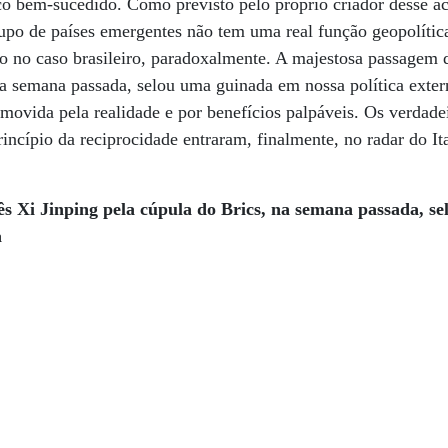
sco bem-sucedido. Como previsto pelo próprio criador desse 
rupo de países emergentes não tem uma real função geopolítica
ão no caso brasileiro, paradoxalmente. A majestosa passagem 
na semana passada, selou uma guinada em nossa política exte
 movida pela realidade e por benefícios palpáveis. Os verdadei
rincípio da reciprocidade entraram, finalmente, no radar do I
ês Xi Jinping pela cúpula do Brics, na semana passada, s
a