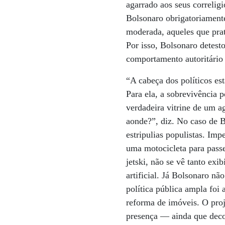
agarrado aos seus correligi
Bolsonaro obrigatoriamente 
moderada, aqueles que pra
Por isso, Bolsonaro detest
comportamento autoritário
“A cabeça dos políticos es
Para ela, a sobrevivência p
verdadeira vitrine de um a
aonde?”, diz. No caso de B
estripulias populistas. I
uma motocicleta para pass
jetski, não se vê tanto ex
artificial. Já Bolsonaro 
política pública ampla fo
reforma de imóveis. O proj
presença — ainda que deco