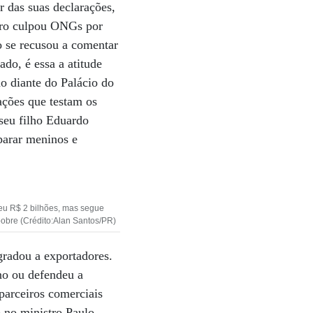
 das suas declarações,
aro culpou ONGs por
 se recusou a comentar
do, é essa a atitude
o diante do Palácio do
ações que testam os
 seu filho Eduardo
parar meninos e
u R$ 2 bilhões, mas segue
pobre (Crédito:Alan Santos/PR)
gradou a exportadores.
no ou defendeu a
parceiros comerciais
o no ministro Paulo