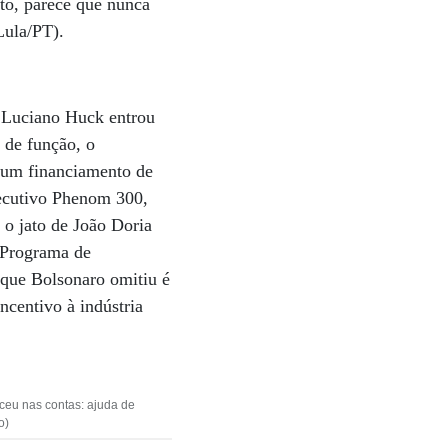
to, parece que nunca
Lula/PT).
V Luciano Huck entrou
 de função, o
e um financiamento de
xecutivo Phenom 300,
 o jato de João Doria
 Programa de
 que Bolsonaro omitiu é
ncentivo à indústria
eu nas contas: ajuda de
o)