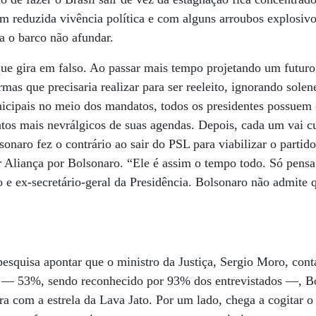
 reduzida vivência política e com alguns arroubos explosiv
a o barco não afundar.
que gira em falso. Ao passar mais tempo projetando um futur
mas que precisaria realizar para ser reeleito, ignorando sole
nicipais no meio dos mandatos, todos os presidentes possuem
tos mais nevrálgicos de suas agendas. Depois, cada um vai cu
sonaro fez o contrário ao sair do PSL para viabilizar o partido
 Aliança por Bolsonaro. “Ele é assim o tempo todo. Só pensa
 e ex-secretário-geral da Presidência. Bolsonaro não admite
squisa apontar que o ministro da Justiça, Sergio Moro, co
a — 53%, sendo reconhecido por 93% dos entrevistados —, 
a com a estrela da Lava Jato. Por um lado, chega a cogitar o