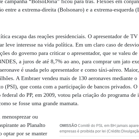
 de campanha “BolsoDoria” ficou para trás. Flexões em conjun
ão entre a extrema-direita (Bolsonaro) e a extrema-esquerda (
ítica escapa das reações presidenciais. O apresentador de T
ar leve interesse na vida política. Em um claro caso de desvio
ções do governo para criticar o apresentador, que se valeu d
BNDES, a juros de até 8,7% ao ano, para comprar um jato e
aeronave é usada pelo apresentador e como táxi-aéreo. Maior,
ilhões. A Embraer vendeu mais de 130 aeronaves mediante o
o (PSI), que conta com a participação de bancos privados. O
 federal do PP, em 2009, votou pela criação do programa de i
a como se fosse uma grande mamata.
r, menosprezar ou
aspirante ao Planalto
OMISSÃO
Comitê do PSL em BH jamais aparec
empresas é proibida por lei (Crédito:Divulgaçã
o optar por se manter