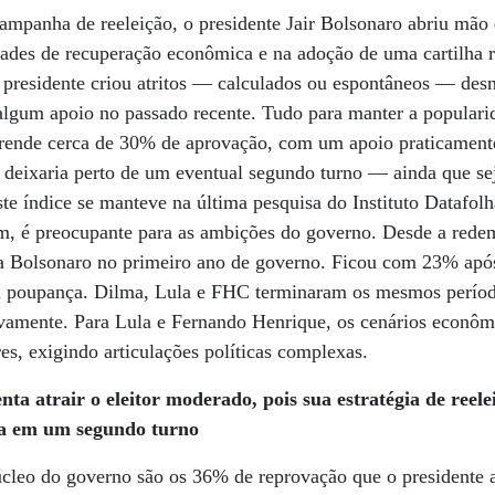
ampanha de reeleição, o presidente Jair Bolsonaro abriu mão
ades de recuperação econômica e na adoção de uma cartilha r
o presidente criou atritos — calculados ou espontâneos — de
algum apoio no passado recente. Tudo para manter a populari
he rende cerca de 30% de aprovação, com um apoio praticamen
 deixaria perto de um eventual segundo turno — ainda que se
ste índice se manteve na última pesquisa do Instituto Datafol
m, é preocupante para as ambições do governo. Desde a redem
r a Bolsonaro no primeiro ano de governo. Ficou com 23% após
a poupança. Dilma, Lula e FHC terminaram os mesmos perío
amente. Para Lula e Fernando Henrique, os cenários econômi
s, exigindo articulações políticas complexas.
ta atrair o eleitor moderado, pois sua estratégia de reele
da em um segundo turno
úcleo do governo são os 36% de reprovação que o presidente 