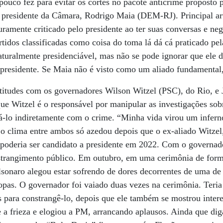
pouco fez para evitar os cortes no pacote anticrime proposto 
 presidente da Câmara, Rodrigo Maia (DEM-RJ). Principal ar
uramente criticado pelo presidente ao ter suas conversas e n
tidos classificadas como coisa do toma lá dá cá praticado pel
aturalmente presidenciável, mas não se pode ignorar que ele 
presidente. Se Maia não é visto como um aliado fundamental
atitudes com os governadores Wilson Witzel (PSC), do Rio, e
ue Witzel é o responsável por manipular as investigações sob
-lo indiretamente com o crime. “Minha vida virou um inferno
o clima entre ambos só azedou depois que o ex-aliado Witzel
 poderia ser candidato a presidente em 2022. Com o governad
trangimento público. Em outubro, em uma cerimônia de forma
olsonaro alegou estar sofrendo de dores decorrentes de uma de
tropas. O governador foi vaiado duas vezes na cerimônia. Ter
s para constrangê-lo, depois que ele também se mostrou inter
 a frieza e elogiou a PM, arrancando aplausos. Ainda que dig