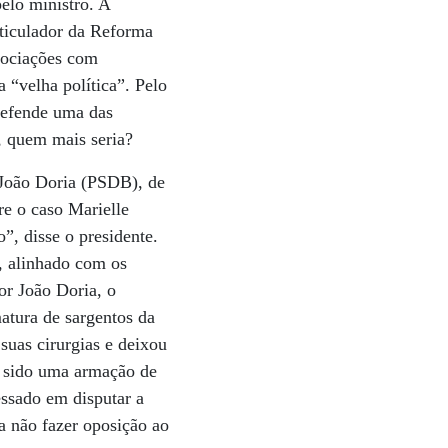
pelo ministro. A
ticulador da Reforma
egociações com
a “velha política”. Pelo
defende uma das
, quem mais seria?
 João Doria (PSDB), de
re o caso Marielle
”, disse o presidente.
, alinhado com os
or João Doria, o
tura de sargentos da
 suas cirurgias e deixou
ia sido uma armação de
essado em disputar a
a não fazer oposição ao