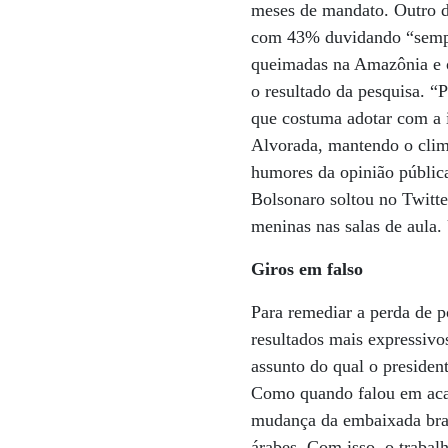
meses de mandato. Outro d
com 43% duvidando “sempre
queimadas na Amazônia e o
o resultado da pesquisa. “
que costuma adotar com a i
Alvorada, mantendo o clim
humores da opinião pública
Bolsonaro soltou no Twitt
meninas nas salas de aula
Giros em falso
Para remediar a perda de 
resultados mais expressiv
assunto do qual o presiden
Como quando falou em acab
mudança da embaixada brasi
árabes. Com isso, o trabalh