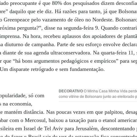
ado preocupante é que 80% dos pesquisados dizem desconfiar
” daquilo que ele diz. Há razões para tanto, já que Bolson
 Greenpeace pelo vazamento de óleo no Nordeste. Bolsonaro
Próxima pergunta?”, disse na segunda-feira 9. Quando contraria
mprensa. Na hora, recebeu aplausos dos apoiadores de plantã
a diuturno de campanha. Parte de seu esforço envolve declar
 diante de sua agenda ultraconservadora. Na quarta-feira 11,
er que “há bons argumentos pedagógicos e empíricos” para se
. Um disparate retrógrado e sem fundamentação.
DECORATIVO
O Minha Casa Minha Vida perde
popularidade, só com
como vitrine de Bolsonaro junto ao eleitorado 
os na economia,
te mantém distância. Nas poucas vezes em que palpitou, desa
ar com o Mercosul, baixou a taxação para o etanol america
leira em Israel de Tel Aviv para Jerusalém, descontentando 
o de fazer o Brasil sair de vez da estagnação fica concentrad