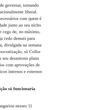
 de governar, tornando
acionalmente liberal.
snecessários com quem é
dade junto ao seu nicho
te cego de, no máximo,
ja cedo demais para
ha, divulgada na semana
ocratização, só Collor
 seu desastroso plano
dos com aprovações de
cos internos e externos
ição só funcionaria
angariou nesses 11