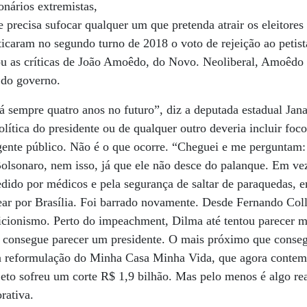
onários extremistas,
precisa sufocar qualquer um que pretenda atrair os eleitores 
ticaram no segundo turno de 2018 o voto de rejeição ao peti
ou as críticas de João Amoêdo, do Novo. Neoliberal, Amoêdo 
 do governo.
tá sempre quatro anos no futuro”, diz a deputada estadual Ja
olítica do presidente ou de qualquer outro deveria incluir foco
gente público. Não é o que ocorre. “Cheguei e me perguntam:
olsonaro, nem isso, já que ele não desce do palanque. Em vez
mpedido por médicos e pela segurança de saltar de paraquedas
ear por Brasília. Foi barrado novamente. Desde Fernando Col
ibicionismo. Perto do impeachment, Dilma até tentou parecer m
não consegue parecer um presidente. O mais próximo que conse
i a reformulação do Minha Casa Minha Vida, que agora contem
eto sofreu um corte R$ 1,9 bilhão. Mas pelo menos é algo re
rativa.