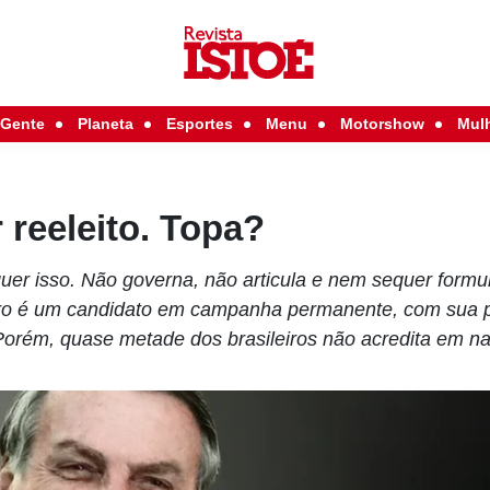
Gente
Planeta
Esportes
Menu
Motorshow
Mul
 reeleito. Topa?
quer isso. Não governa, não articula e nem sequer formu
ro é um candidato em campanha permanente, com sua p
 Porém, quase metade dos brasileiros não acredita em n