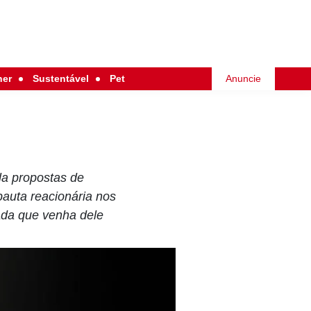
her
Sustentável
Pet
Anuncie
la propostas de
auta reacionária nos
ada que venha dele