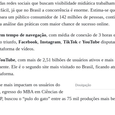
as redes sociais que buscam visibilidade midiática trabalham
fácil, já que no Brasil a concorrência é enorme. Estima-se q
 para um público consumidor de 142 milhões de pessoas, cont
 análise das práticas com maior chance de sucesso online.
l em tempo de navegação
, com média de conexão de 3 horas 
o triunfo,
Facebook
,
Instagram
,
TikTok
e
YouTube
disputam
ataforma de vídeos.
YouTube
, com mais de 2,51 bilhões de usuários ativos e mais 
mente. Ele é o segundo site mais visitado no Brasil, ficando a
taforma.
ue mais impactam os usuários do
Divulgação
, egresso do MBA em Ciências de
uscou o “pulo do gato” entre as 75 mil produções mais be