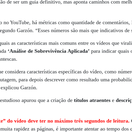
são de ser um guia definitivo, mas aponta caminhos com melh
 no YouTube, há métricas como quantidade de comentários, l
segundo Garzón. “Esses números são mais que indicativos de s
quais as características mais comuns entre os vídeos que vira
mada
‘Análise de Sobrevivência Aplicada’
para indicar quais 
ntescas.
ue considera características específicas do vídeo, como número
utagem, para depois descrever como resultado uma probabilid
, explicou Garzón.
o estudioso apurou que a criação de
títulos atraentes
e
descri
e” do vídeo deve ter no máximo três segundos de leitura.
 muita rapidez as páginas, é importante atentar ao tempo do