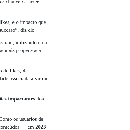
or chance de fazer
ikes, e o impacto que
ucesso”, diz ele.
lizaram, utilizando uma
os mais propensos a
 de likes, de
ade associada a vir ou
ções impactantes
dos
Como os usuários de
s conteúdos — em
2023