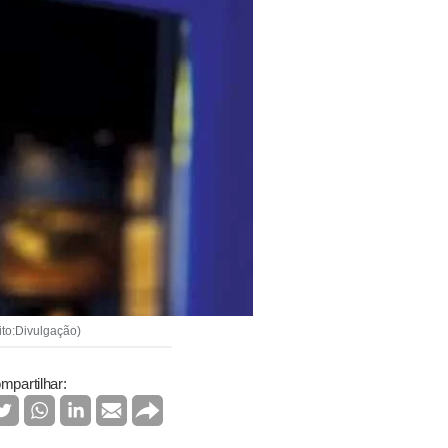
ito:Divulgação)
mpartilhar: