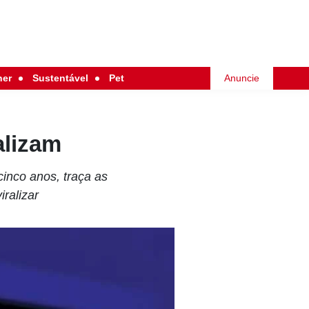
her
Sustentável
Pet
Anuncie
alizam
inco anos, traça as
ralizar