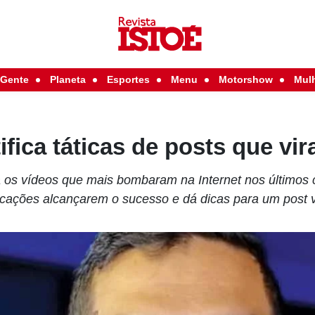
Gente
Planeta
Esportes
Menu
Motorshow
Mul
ifica táticas de posts que vir
a os vídeos que mais bombaram na Internet nos últimos c
icações alcançarem o sucesso e dá dicas para um post vi