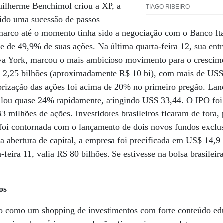
ilherme Benchimol criou a XP, a
TIAGO RIBEIRO
sido uma sucessão de passos
marco até o momento tinha sido a negociação com o Banco It
le de 49,9% de suas ações. Na última quarta-feira 12, sua entr
a York, marcou o mais ambicioso movimento para o crescim
2,25 bilhões (aproximadamente R$ 10 bi), com mais de US$ 
orização das ações foi acima de 20% no primeiro pregão. Lan
calou quase 24% rapidamente, atingindo US$ 33,44. O IPO foi
 milhões de ações. Investidores brasileiros ficaram de fora, 
foi contornada com o lançamento de dois novos fundos exclus
a a abertura de capital, a empresa foi precificada em US$ 14,9
-feira 11, valia R$ 80 bilhões. Se estivesse na bolsa brasileira
os
o como um shopping de investimentos com forte conteúdo ed