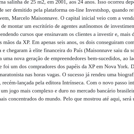
a salinha de 25 m2, em 2001, aos 24 anos. Isso ocorreu de
de ser demitido pela plataforma on-line Investshop, quando re
ovem, Marcelo Maisonnave. O capital inicial veio com a ven
 de montar um escritório de agentes autônomos de investimen
ndendo cursos que ensinavam os clientes a investir e, mais d
nas mãos da XP. Em apenas seis anos, os dois conseguiram c
ca e chegaram à elite financeira do País (Maisonnave saiu da 
a uma nova geração de empreendedores bem-sucedidos, ao la
 foi um dos compradores dos papéis da XP em Nova York. De
aratonista nas horas vagas. O sucesso já rendeu uma biografi
, recém-lançada pela editora Intrínseca. Com o novo passo int
a um jogo mais complexo e duro no mercado bancário brasilei
s concentrados do mundo. Pelo que mostrou até aqui, será 