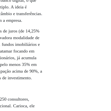
banco digital, o que
iplo. A ideia é
câmbio e transferências.
m a empresa.
as de juros (de 14,25%
ervadora modalidade de
 fundos imobiliários e
 patamar focando em
ionários, já acumula
rá pelo menos 35% em
ipação acima de 90%, a
s de investimento.
250 consultores,
onal. Carioca, ele