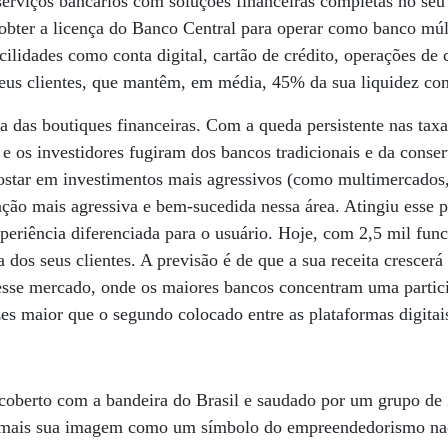
 serviços bancários com soluções financeiras completas no seu 
 obter a licença do Banco Central para operar como banco múlt
acilidades como conta digital, cartão de crédito, operações de 
 seus clientes, que mantêm, em média, 45% da sua liquidez co
da das boutiques financeiras. Com a queda persistente nas tax
 e os investidores fugiram dos bancos tradicionais e da cons
ostar em investimentos mais agressivos (como multimercados,
ação mais agressiva e bem-sucedida nessa área. Atingiu esse
periência diferenciada para o usuário. Hoje, com 2,5 mil func
 dos seus clientes. A previsão é de que a sua receita cresce
sse mercado, onde os maiores bancos concentram uma partic
s maior que o segundo colocado entre as plataformas digitai
oberto com a bandeira do Brasil e saudado por um grupo de 
 mais sua imagem como um símbolo do empreendedorismo naci