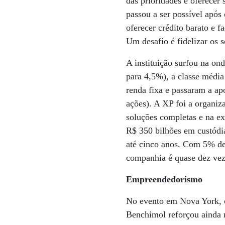
das prioridades é oferecer
passou a ser possível após
oferecer crédito barato e f
Um desafio é fidelizar os
A instituição surfou na on
para 4,5%), a classe média
renda fixa e passaram a ap
ações). A XP foi a organiz
soluções completas e na ex
R$ 350 bilhões em custódia
até cinco anos. Com 5% de
companhia é quase dez veze
Empreendedorismo
No evento em Nova York, c
Benchimol reforçou ainda