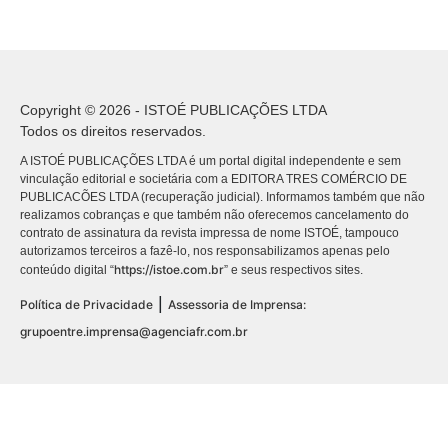
Copyright © 2026 - ISTOÉ PUBLICAÇÕES LTDA
Todos os direitos reservados.
A ISTOÉ PUBLICAÇÕES LTDA é um portal digital independente e sem
vinculação editorial e societária com a EDITORA TRES COMÉRCIO DE
PUBLICACÕES LTDA (recuperação judicial). Informamos também que não
realizamos cobranças e que também não oferecemos cancelamento do
contrato de assinatura da revista impressa de nome ISTOÉ, tampouco
autorizamos terceiros a fazê-lo, nos responsabilizamos apenas pelo
https://istoe.com.br
conteúdo digital “
” e seus respectivos sites.
|
Política de Privacidade
Assessoria de Imprensa:
grupoentre.imprensa@agenciafr.com.br