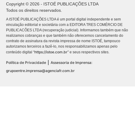
Copyright © 2026 - ISTOÉ PUBLICAÇÕES LTDA
Todos os direitos reservados.
A ISTOÉ PUBLICAÇÕES LTDA é um portal digital independente e sem
vinculação editorial e societária com a EDITORA TRES COMÉRCIO DE
PUBLICACÕES LTDA (recuperação judicial). Informamos também que não
realizamos cobranças e que também não oferecemos cancelamento do
contrato de assinatura da revista impressa de nome ISTOÉ, tampouco
autorizamos terceiros a fazê-lo, nos responsabilizamos apenas pelo
https://istoe.com.br
conteúdo digital “
” e seus respectivos sites.
|
Política de Privacidade
Assessoria de Imprensa:
grupoentre.imprensa@agenciafr.com.br