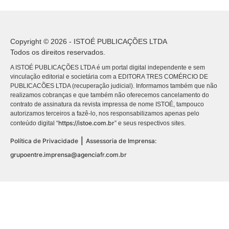
Copyright © 2026 - ISTOÉ PUBLICAÇÕES LTDA
Todos os direitos reservados.
A ISTOÉ PUBLICAÇÕES LTDA é um portal digital independente e sem
vinculação editorial e societária com a EDITORA TRES COMÉRCIO DE
PUBLICACÕES LTDA (recuperação judicial). Informamos também que não
realizamos cobranças e que também não oferecemos cancelamento do
contrato de assinatura da revista impressa de nome ISTOÉ, tampouco
autorizamos terceiros a fazê-lo, nos responsabilizamos apenas pelo
https://istoe.com.br
conteúdo digital “
” e seus respectivos sites.
|
Política de Privacidade
Assessoria de Imprensa:
grupoentre.imprensa@agenciafr.com.br