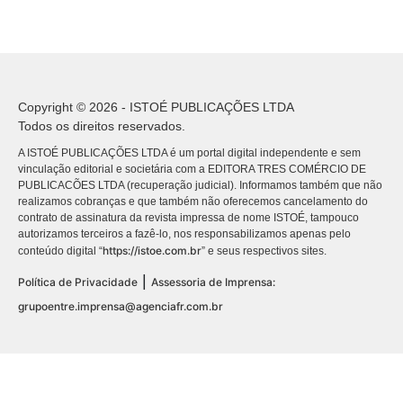
Copyright © 2026 - ISTOÉ PUBLICAÇÕES LTDA
Todos os direitos reservados.
A ISTOÉ PUBLICAÇÕES LTDA é um portal digital independente e sem
vinculação editorial e societária com a EDITORA TRES COMÉRCIO DE
PUBLICACÕES LTDA (recuperação judicial). Informamos também que não
realizamos cobranças e que também não oferecemos cancelamento do
contrato de assinatura da revista impressa de nome ISTOÉ, tampouco
autorizamos terceiros a fazê-lo, nos responsabilizamos apenas pelo
https://istoe.com.br
conteúdo digital “
” e seus respectivos sites.
|
Política de Privacidade
Assessoria de Imprensa:
grupoentre.imprensa@agenciafr.com.br