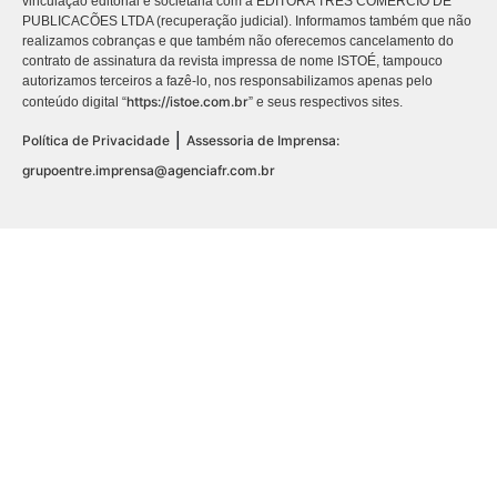
vinculação editorial e societária com a EDITORA TRES COMÉRCIO DE
PUBLICACÕES LTDA (recuperação judicial). Informamos também que não
realizamos cobranças e que também não oferecemos cancelamento do
contrato de assinatura da revista impressa de nome ISTOÉ, tampouco
autorizamos terceiros a fazê-lo, nos responsabilizamos apenas pelo
https://istoe.com.br
conteúdo digital “
” e seus respectivos sites.
|
Política de Privacidade
Assessoria de Imprensa:
grupoentre.imprensa@agenciafr.com.br