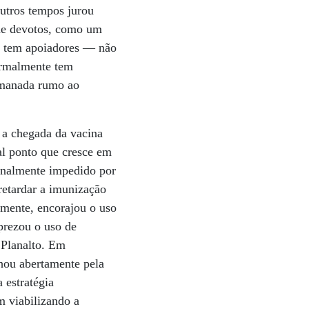
utros tempos jurou
 de devotos, como um
ão tem apoiadores — não
ormalmente tem
o manada rumo ao
m a chegada da vacina
al ponto que cresce em
finalmente impedido por
retardar a imunização
amente, encorajou o uso
prezou o uso de
 Planalto. Em
lhou abertamente pela
 estratégia
m viabilizando a