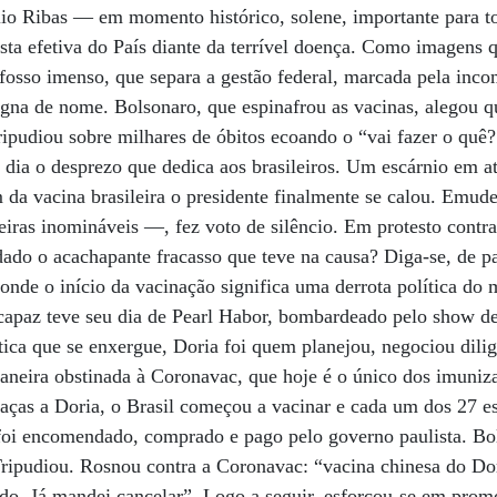
io Ribas — em momento histórico, solene, importante para to
sta efetiva do País diante da terrível doença. Como imagens 
 o fosso imenso, que separa a gestão federal, marcada pela inc
gna de nome. Bolsonaro, que espinafrou as vacinas, alegou q
ripudiou sobre milhares de óbitos ecoando o “vai fazer o quê?
s dia o desprezo que dedica aos brasileiros. Um escárnio em at
 da vacina brasileira o presidente finalmente se calou. Emud
ras inomináveis —, fez voto de silêncio. Em protesto contra
ado o acachapante fracasso que teve na causa? Diga-se, de p
onde o início da vacinação significa uma derrota política do 
ncapaz teve seu dia de Pearl Habor, bombardeado pelo show de
tica que se enxergue, Doria foi quem planejou, negociou dil
aneira obstinada à Coronavac, que hoje é o único dos imuniza
Graças a Doria, o Brasil começou a vacinar e cada um dos 27 
 foi encomendado, comprado e pago pelo governo paulista. Bol
ripudiou. Rosnou contra a Coronavac: “vacina chinesa do Do
do. Já mandei cancelar”. Logo a seguir, esforçou-se em prom