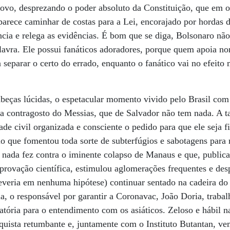
povo, desprezando o poder absoluto da Constituição, que em o
arece caminhar de costas para a Lei, encorajado por hordas
ência e relega as evidências. É bom que se diga, Bolsonaro n
alavra. Ele possui fanáticos adoradores, porque quem apoia n
separar o certo do errado, enquanto o fanático vai no efeit
cabeças lúcidas, o espetacular momento vivido pelo Brasil co
a contragosto do Messias, que de Salvador não tem nada. A t
ade civil organizada e consciente o pedido para que ele seja 
o que fomentou toda sorte de subterfúgios e sabotagens para 
 e nada fez contra o iminente colapso de Manaus e que, public
ovação científica, estimulou aglomerações frequentes e des
everia em nenhuma hipótese) continuar sentado na cadeira do
ia, o responsável por garantir a Coronavac, João Doria, traba
atória para o entendimento com os asiáticos. Zeloso e hábil na
uista retumbante e, juntamente com o Instituto Butantan, ve