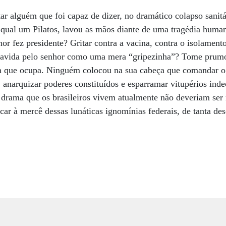
ar alguém que foi capaz de dizer, no dramático colapso sani
l qual um Pilatos, lavou as mãos diante de uma tragédia human
or fez presidente? Gritar contra a vacina, contra o isolament
 havida pelo senhor como uma mera “gripezinha”? Tome prum
ira que ocupa. Ninguém colocou na sua cabeça que comandar o
, anarquizar poderes constituídos e esparramar vitupérios inde
o drama que os brasileiros vivem atualmente não deveriam ser
icar à mercê dessas lunáticas ignomínias federais, de tanta de