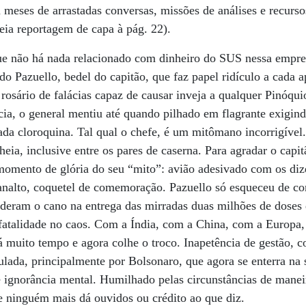
meses de arrastadas conversas, missões de análises e recurso
eia reportagem de capa à pág. 22).
 que não há nada relacionado com dinheiro do SUS nessa empre
do Pazuello, bedel do capitão, que faz papel ridículo a cada 
sário de falácias capaz de causar inveja a qualquer Pinóqui
a, o general mentiu até quando pilhado em flagrante exigind
ada cloroquina. Tal qual o chefe, é um mitômano incorrigível. 
eia, inclusive entre os pares de caserna. Para agradar o capit
momento de glória do seu “mito”: avião adesivado com os diz
lanalto, coquetel de comemoração. Pazuello só esqueceu de c
 deram o cano na entrega das mirradas duas milhões de doses
atalidade no caos. Com a Índia, com a China, com a Europa, 
 muito tempo e agora colhe o troco. Inapetência de gestão, 
ulada, principalmente por Bolsonaro, que agora se enterra na s
 e ignorância mental. Humilhado pelas circunstâncias de manei
 ninguém mais dá ouvidos ou crédito ao que diz.