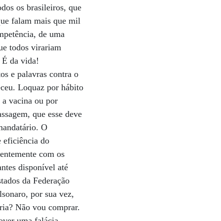
dos os brasileiros, que
que falam mais que mil
ompetência, de uma
ue todos virariam
 É da vida!
os e palavras contra o
eceu. Loquaz por hábito
 a vacina ou por
assagem, que esse deve
mandatário. O
 eficiência do
igentemente com os
ntes disponível até
estados da Federação
sonaro, por sua vez,
ria? Não vou comprar.
over uma falácia