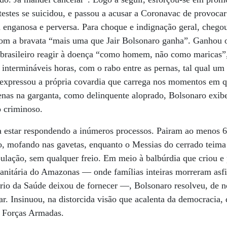
estes se suicidou, e passou a acusar a Coronavac de provocar
 enganosa e perversa. Para choque e indignação geral, chego
com a bravata “mais uma que Jair Bolsonaro ganha”. Ganhou o
rasileiro reagir à doença “como homem, não como maricas”, 
intermináveis horas, com o rabo entre as pernas, tal qual u
expressou a própria covardia que carrega nos momentos em q
apenas na garganta, como delinquente aloprado, Bolsonaro ex
 criminoso.
ia estar respondendo a inúmeros processos. Pairam ao menos 
 mofando nas gavetas, enquanto o Messias do cerrado teima 
ulação, sem qualquer freio. Em meio à balbúrdia que criou e 
 sanitária do Amazonas — onde famílias inteiras morreram asfi
ério da Saúde deixou de fornecer —, Bolsonaro resolveu, de 
r. Insinuou, na distorcida visão que acalenta da democracia,
s Forças Armadas.