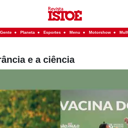
Gente
Planeta
Esportes
Menu
Motorshow
Mul
rância e a ciência