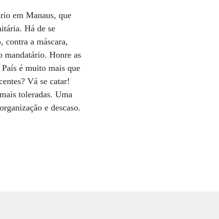
tário em Manaus, que
itária. Há de se
o, contra a máscara,
o mandatário. Honre as
 País é muito mais que
centes? Vá se catar!
 mais toleradas. Uma
sorganização e descaso.