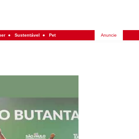
her
Sustentável
Pet
Anuncie