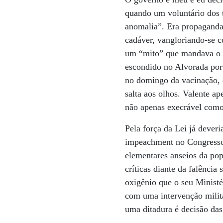
quando um voluntário dos t
anomalia”. Era propaganda
cadáver, vangloriando-se 
um “mito” que mandava o b
escondido no Alvorada por 
no domingo da vacinação, 
salta aos olhos. Valente 
não apenas execrável como
Pela força da Lei já dever
impeachment no Congresso,
elementares anseios da pop
críticas diante da falência
oxigênio que o seu Minist
com uma intervenção milita
uma ditadura é decisão da