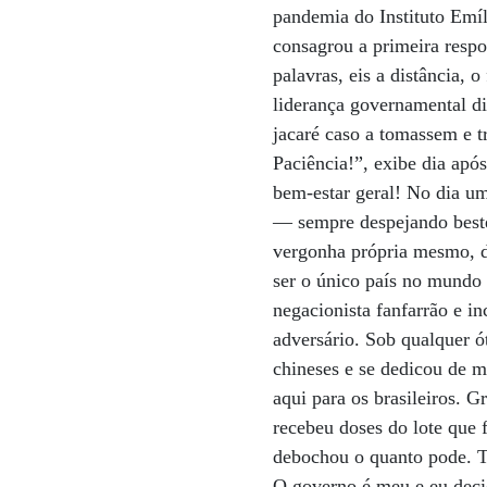
pandemia do Instituto Emíl
consagrou a primeira respo
palavras, eis a distância,
liderança governamental di
jacaré caso a tomassem e t
Paciência!”, exibe dia apó
bem-estar geral! No dia um
— sempre despejando bestei
vergonha própria mesmo, d
ser o único país no mundo 
negacionista fanfarrão e i
adversário. Sob qualquer ó
chineses e se dedicou de m
aqui para os brasileiros. 
recebeu doses do lote que
debochou o quanto pode. T
O governo é meu e eu deci