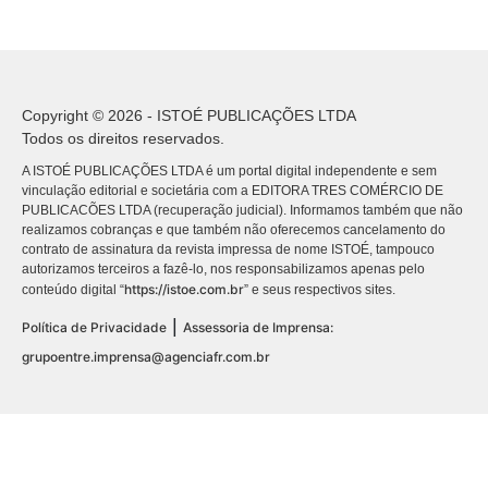
Copyright © 2026 - ISTOÉ PUBLICAÇÕES LTDA
Todos os direitos reservados.
A ISTOÉ PUBLICAÇÕES LTDA é um portal digital independente e sem
vinculação editorial e societária com a EDITORA TRES COMÉRCIO DE
PUBLICACÕES LTDA (recuperação judicial). Informamos também que não
realizamos cobranças e que também não oferecemos cancelamento do
contrato de assinatura da revista impressa de nome ISTOÉ, tampouco
autorizamos terceiros a fazê-lo, nos responsabilizamos apenas pelo
https://istoe.com.br
conteúdo digital “
” e seus respectivos sites.
|
Política de Privacidade
Assessoria de Imprensa:
grupoentre.imprensa@agenciafr.com.br