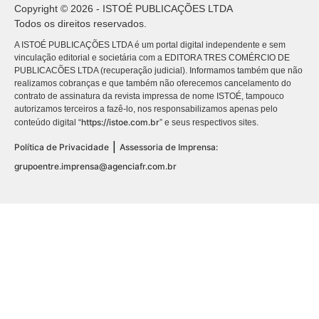
Copyright © 2026 - ISTOÉ PUBLICAÇÕES LTDA
Todos os direitos reservados.
A ISTOÉ PUBLICAÇÕES LTDA é um portal digital independente e sem
vinculação editorial e societária com a EDITORA TRES COMÉRCIO DE
PUBLICACÕES LTDA (recuperação judicial). Informamos também que não
realizamos cobranças e que também não oferecemos cancelamento do
contrato de assinatura da revista impressa de nome ISTOÉ, tampouco
autorizamos terceiros a fazê-lo, nos responsabilizamos apenas pelo
https://istoe.com.br
conteúdo digital “
” e seus respectivos sites.
|
Política de Privacidade
Assessoria de Imprensa:
grupoentre.imprensa@agenciafr.com.br