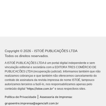
Copyright © 2026 - ISTOÉ PUBLICAÇÕES LTDA
Todos os direitos reservados.
A ISTOÉ PUBLICAÇÕES LTDA é um portal digital independente e sem
vinculação editorial e societária com a EDITORA TRES COMÉRCIO DE
PUBLICACÕES LTDA (recuperação judicial). Informamos também que não
realizamos cobranças e que também não oferecemos cancelamento do
contrato de assinatura da revista impressa de nome ISTOÉ, tampouco
autorizamos terceiros a fazê-lo, nos responsabilizamos apenas pelo
https://istoe.com.br
conteúdo digital “
” e seus respectivos sites.
|
Política de Privacidade
Assessoria de Imprensa:
grupoentre.imprensa@agenciafr.com.br