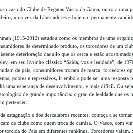
toso caso do Clube de Regatas Vasco da Gama, outrora uma po
ileiro, uma vez da Libertadores e hoje um permanente candid
chman (1915-2012) estudou como os membros de uma organiza
onsumidores de determinado produto, os torcedores de um cl
tente deterioração daquilo que os cerca e estão acostumados
ey, em seu livrinho clássico “Saída, voz e lealdade”, de 197
mudam de país, consumidores trocam de marca, torcedores op
nos, pobres e repressivos, ir embora pode ser uma resposta p
há uma esperança de desenvolvimento, é mais difícil. Ou seja,
 psicológico de grande importância: o grau de lealdade que o
am pertencer.
a da estagnação e dos descalabros recentes, começa a se torna
ocam de clube como quem troca de camisa. O Vasco, com vin
ior torcida do País em diferentes rankings. Torcedores vaiam