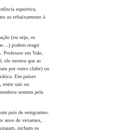
tência esportiva,
ato ao rebaixamento à
ção (ou seja, os
ube…) podem reagir
. Professor em Yale,
0, ele mostra que as
tam por outro clube) ou
rática. Em países
 entre sair ou
s membros sentem pela
r um país de emigrantes.
te anos de vexames,
, xingam, picham os