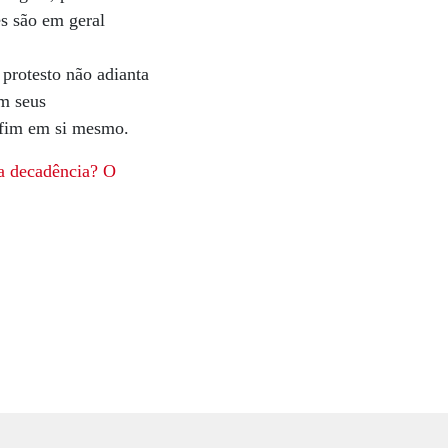
es são em geral
 protesto não adianta
om seus
 fim em si mesmo.
a decadência?
O