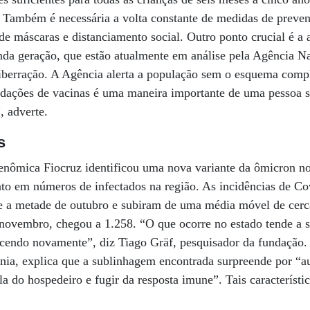
 Também é necessária a volta constante de medidas de preve
e máscaras e distanciamento social. Outro ponto crucial é a 
nda geração, que estão atualmente em análise pela Agência Na
liberração. A Agência alerta a população sem o esquema comp
dações de vacinas é uma maneira importante de uma pessoa s
, adverte.
s
nômica Fiocruz identificou uma nova variante da ômicron n
to em números de infectados na região. As incidências de Co
 a metade de outubro e subiram de uma média móvel de cerc
novembro, chegou a 1.258. “O que ocorre no estado tende a se
ecendo novamente”, diz Tiago Gräf, pesquisador da fundação. 
ia, explica que a sublinhagem encontrada surpreende por “a
ula do hospedeiro e fugir da resposta imune”. Tais característ