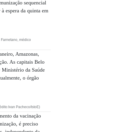
munização sequencial
r à espera da quinta em
 Farnetano, médico
 Janeiro, Amazonas,
ão. As capitais Belo
 Ministério da Saúde
tualmente, o órgão
dito:Ivan Pacheco/IstoE)
emento da vacinação
nização, é preciso
os, independente da