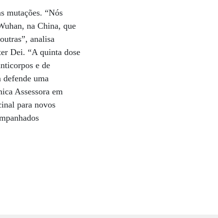
das mutações. “Nós
 Wuhan, na China, que
utras”, analisa
ter Dei. “A quinta dose
anticorpos e de
ta defende uma
cnica Assessora em
cinal para novos
companhados