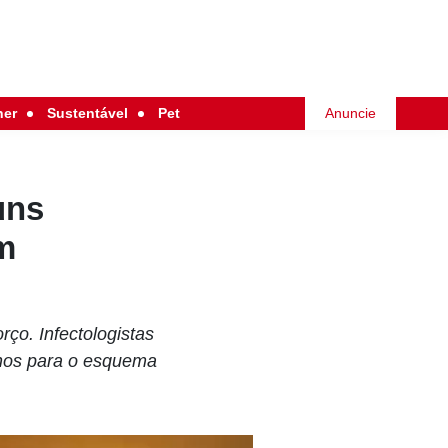
her
Sustentável
Pet
Anuncie
uns
m
ço. Infectologistas
anos para o esquema