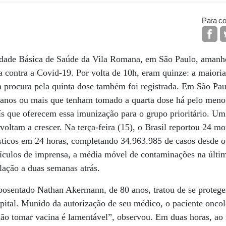
Para co
nidade Básica de Saúde da Vila Romana, em São Paulo, amanh
 contra a Covid-19. Por volta de 10h, eram quinze: a maioria 
 procura pela quinta dose também foi registrada. Em São Paul
anos ou mais que tenham tomado a quarta dose há pelo meno
s que oferecem essa imunização para o grupo prioritário. Um 
voltam a crescer. Na terça-feira (15), o Brasil reportou 24 m
sticos em 24 horas, completando 34.963.985 de casos desde o
ículos de imprensa, a média móvel de contaminações na últim
ação a duas semanas atrás.
sentado Nathan Akermann, de 80 anos, tratou de se protege
capital. Munido da autorização de seu médico, o paciente on
 não tomar vacina é lamentável”, observou. Em duas horas, ao