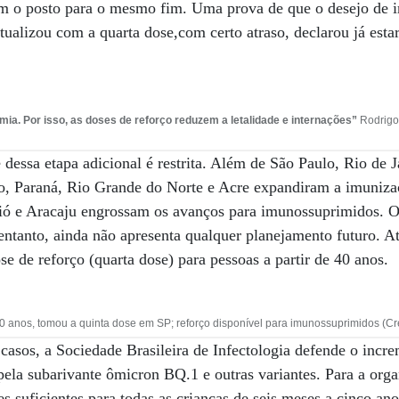
 o posto para o mesmo fim. Uma prova de que o desejo de i
tualizou com a quarta dose,com certo atraso, declarou já esta
. Por isso, as doses de reforço reduzem a letalidade e internações”
Rodrigo
e dessa etapa adicional é restrita. Além de São Paulo, Rio de
o, Paraná, Rio Grande do Norte e Acre expandiram a imunizaç
ió e Aracaju engrossam os avanços para imunossuprimidos. O
ntanto, ainda não apresenta qualquer planejamento futuro. A
e de reforço (quarta dose) para pessoas a partir de 40 anos.
anos, tomou a quinta dose em SP; reforço disponível para imunossuprimidos (Cré
asos, a Sociedade Brasileira de Infectologia defende o incr
pela subarivante ômicron BQ.1 e outras variantes. Para a orga
es suficientes para todas as crianças de seis meses a cinco an