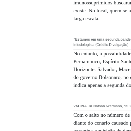
imunossuprimidos buscaram
existe. No local, quem se a
larga escala.
“Estamos em uma segunda pandemia
infectologista (Crédito:Divulgação)
No entanto, a possibilidad
Pernambuco, Espírito Sant
Horizonte, Salvador, Mace
do governo Bolsonaro, no e
indica apenas a segunda dos
VACINA JÁ
Nathan Akermann, de 80 
Com o salto no número de c
diante do cenário causado 
garantir a aquisição de dos