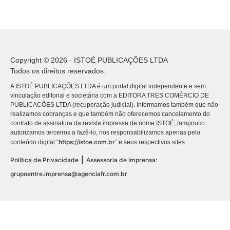
Copyright © 2026 - ISTOÉ PUBLICAÇÕES LTDA
Todos os direitos reservados.
A ISTOÉ PUBLICAÇÕES LTDA é um portal digital independente e sem
vinculação editorial e societária com a EDITORA TRES COMÉRCIO DE
PUBLICACÕES LTDA (recuperação judicial). Informamos também que não
realizamos cobranças e que também não oferecemos cancelamento do
contrato de assinatura da revista impressa de nome ISTOÉ, tampouco
autorizamos terceiros a fazê-lo, nos responsabilizamos apenas pelo
https://istoe.com.br
conteúdo digital “
” e seus respectivos sites.
|
Política de Privacidade
Assessoria de Imprensa:
grupoentre.imprensa@agenciafr.com.br