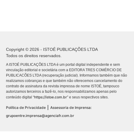
Copyright © 2026 - ISTOÉ PUBLICAÇÕES LTDA
Todos os direitos reservados.
A ISTOÉ PUBLICAÇÕES LTDA é um portal digital independente e sem
vinculação editorial e societária com a EDITORA TRES COMÉRCIO DE
PUBLICACÕES LTDA (recuperação judicial). Informamos também que não
realizamos cobranças e que também não oferecemos cancelamento do
contrato de assinatura da revista impressa de nome ISTOÉ, tampouco
autorizamos terceiros a fazê-lo, nos responsabilizamos apenas pelo
https://istoe.com.br
conteúdo digital “
” e seus respectivos sites.
|
Política de Privacidade
Assessoria de Imprensa:
grupoentre.imprensa@agenciafr.com.br