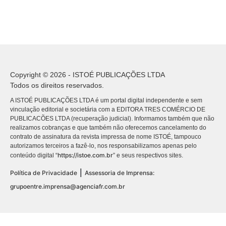
Copyright © 2026 - ISTOÉ PUBLICAÇÕES LTDA
Todos os direitos reservados.
A ISTOÉ PUBLICAÇÕES LTDA é um portal digital independente e sem
vinculação editorial e societária com a EDITORA TRES COMÉRCIO DE
PUBLICACÕES LTDA (recuperação judicial). Informamos também que não
realizamos cobranças e que também não oferecemos cancelamento do
contrato de assinatura da revista impressa de nome ISTOÉ, tampouco
autorizamos terceiros a fazê-lo, nos responsabilizamos apenas pelo
https://istoe.com.br
conteúdo digital “
” e seus respectivos sites.
|
Política de Privacidade
Assessoria de Imprensa:
grupoentre.imprensa@agenciafr.com.br