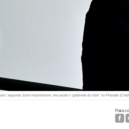
o: segundo Joice Hasselmann, ele pauta o “gabinete do ódio” no Planalto (Créd
Para co