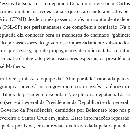
 Messias Bolsonaro — o deputado Eduardo e o vereador Carlos
 crimes digitais nas redes sociais que estão sendo apurados p
érito (CPMI) desde o mês passado, após um contundente depo
 (PSL-SP) aos parlamentares que compõem a comissão. Na co
eputada diz conhecer bem os meandros do chamado “gabinete
tido por assessores do governo, comprovadamente subsidiados
s de que “esse grupo de propagadores de notícias falsas e dif
dencial e é integrado pelos assessores especiais da presidênci
osé Matheus.
m Joice, junta-se a equipe da “Abin paralela” montada pelo 
grampear adversários do governo e criar dossiês”, até mesmo 
s filhos do presidente discordam”, explicou a deputada. Ela ci
 (secretário-geral da Presidência da República) e do general
 Governo da Presidência), demitidos por Bolsonaro logo nos 
ereiro e Santos Cruz em junho. Essas informações repassada
padas por Istoé, em entrevista exclusiva dada pela deputada.