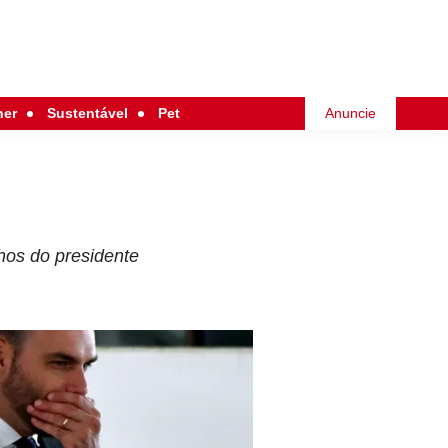
her
Sustentável
Pet
Anuncie
hos do presidente