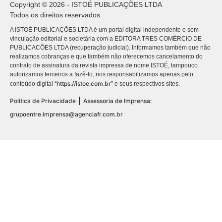
Copyright © 2026 - ISTOÉ PUBLICAÇÕES LTDA
Todos os direitos reservados.
A ISTOÉ PUBLICAÇÕES LTDA é um portal digital independente e sem
vinculação editorial e societária com a EDITORA TRES COMÉRCIO DE
PUBLICACÕES LTDA (recuperação judicial). Informamos também que não
realizamos cobranças e que também não oferecemos cancelamento do
contrato de assinatura da revista impressa de nome ISTOÉ, tampouco
autorizamos terceiros a fazê-lo, nos responsabilizamos apenas pelo
https://istoe.com.br
conteúdo digital “
” e seus respectivos sites.
|
Política de Privacidade
Assessoria de Imprensa:
grupoentre.imprensa@agenciafr.com.br