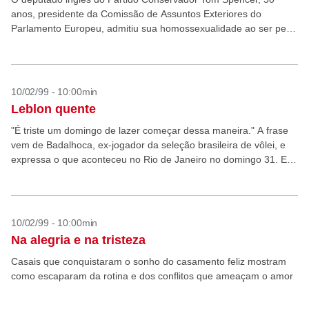
anos, presidente da Comissão de Assuntos Exteriores do
Parlamento Europeu, admitiu sua homossexualidade ao ser pego
com revistas pornográficas gays e maconha no aeroporto de...
10/02/99 - 10:00min
Leblon quente
"É triste um domingo de lazer começar dessa maneira." A frase
vem de Badalhoca, ex-jogador da seleção brasileira de vôlei, e
expressa o que aconteceu no Rio de Janeiro no domingo 31. Era
um...
10/02/99 - 10:00min
Na alegria e na tristeza
Casais que conquistaram o sonho do casamento feliz mostram
como escaparam da rotina e dos conflitos que ameaçam o amor