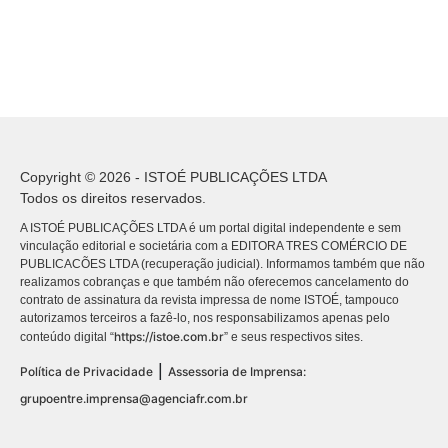
Copyright © 2026 - ISTOÉ PUBLICAÇÕES LTDA
Todos os direitos reservados.
A ISTOÉ PUBLICAÇÕES LTDA é um portal digital independente e sem
vinculação editorial e societária com a EDITORA TRES COMÉRCIO DE
PUBLICACÕES LTDA (recuperação judicial). Informamos também que não
realizamos cobranças e que também não oferecemos cancelamento do
contrato de assinatura da revista impressa de nome ISTOÉ, tampouco
autorizamos terceiros a fazê-lo, nos responsabilizamos apenas pelo
https://istoe.com.br
conteúdo digital “
” e seus respectivos sites.
|
Política de Privacidade
Assessoria de Imprensa:
grupoentre.imprensa@agenciafr.com.br