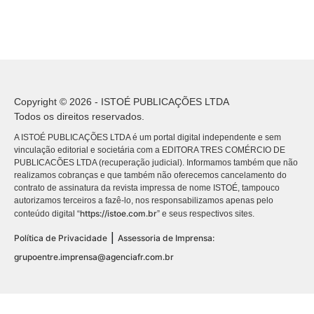
Copyright © 2026 - ISTOÉ PUBLICAÇÕES LTDA
Todos os direitos reservados.
A ISTOÉ PUBLICAÇÕES LTDA é um portal digital independente e sem
vinculação editorial e societária com a EDITORA TRES COMÉRCIO DE
PUBLICACÕES LTDA (recuperação judicial). Informamos também que não
realizamos cobranças e que também não oferecemos cancelamento do
contrato de assinatura da revista impressa de nome ISTOÉ, tampouco
autorizamos terceiros a fazê-lo, nos responsabilizamos apenas pelo
https://istoe.com.br
conteúdo digital “
” e seus respectivos sites.
|
Política de Privacidade
Assessoria de Imprensa:
grupoentre.imprensa@agenciafr.com.br