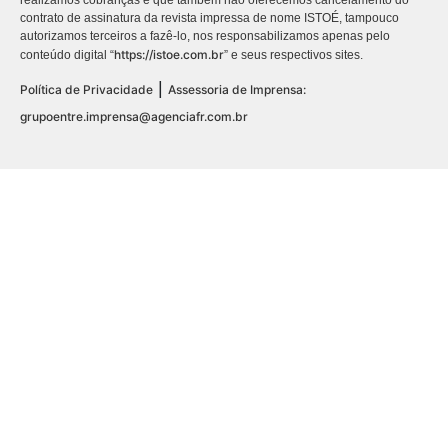
realizamos cobranças e que também não oferecemos cancelamento do
contrato de assinatura da revista impressa de nome ISTOÉ, tampouco
autorizamos terceiros a fazê-lo, nos responsabilizamos apenas pelo
https://istoe.com.br
conteúdo digital “
” e seus respectivos sites.
|
Política de Privacidade
Assessoria de Imprensa:
grupoentre.imprensa@agenciafr.com.br