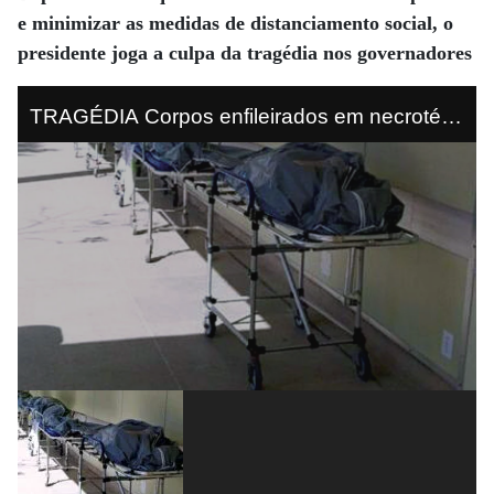
e minimizar as medidas
de distanciamento social, o
presidente joga
a culpa da tragédia nos governadores
TRAGÉDIA Corpos enfileirados em necrotério
no Rio de Janeiro: falta de estrutura hospitalar