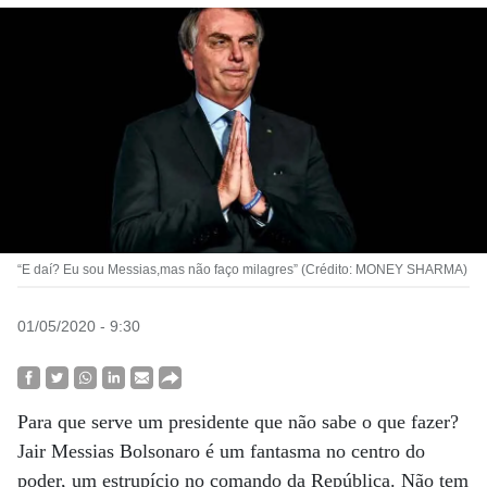
“E daí? Eu sou Messias,mas não faço milagres” (Crédito: MONEY SHARMA)
01/05/2020 - 9:30
Para que serve um presidente que não sabe o que fazer?
Jair Messias Bolsonaro é um fantasma no centro do
poder, um estrupício no comando da República. Não tem