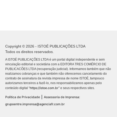
Copyright © 2026 - ISTOÉ PUBLICAÇÕES LTDA
Todos os direitos reservados.
A ISTOÉ PUBLICAÇÕES LTDA é um portal digital independente e sem
vinculação editorial e societária com a EDITORA TRES COMÉRCIO DE
PUBLICACÕES LTDA (recuperação judicial). Informamos também que não
realizamos cobranças e que também não oferecemos cancelamento do
contrato de assinatura da revista impressa de nome ISTOÉ, tampouco
autorizamos terceiros a fazê-lo, nos responsabilizamos apenas pelo
https://istoe.com.br
conteúdo digital “
” e seus respectivos sites.
|
Política de Privacidade
Assessoria de Imprensa:
grupoentre.imprensa@agenciafr.com.br