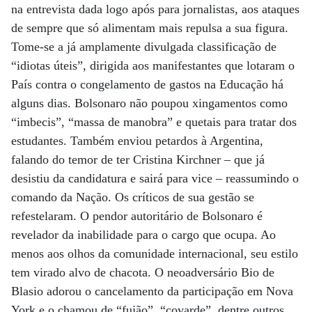
na entrevista dada logo após para jornalistas, aos ataques
de sempre que só alimentam mais repulsa a sua figura.
Tome-se a já amplamente divulgada classificação de
“idiotas úteis”, dirigida aos manifestantes que lotaram o
País contra o congelamento de gastos na Educação há
alguns dias. Bolsonaro não poupou xingamentos como
“imbecis”, “massa de manobra” e quetais para tratar dos
estudantes. Também enviou petardos à Argentina,
falando do temor de ter Cristina Kirchner – que já
desistiu da candidatura e sairá para vice – reassumindo o
comando da Nação. Os críticos de sua gestão se
refestelaram. O pendor autoritário de Bolsonaro é
revelador da inabilidade para o cargo que ocupa. Ao
menos aos olhos da comunidade internacional, seu estilo
tem virado alvo de chacota. O neoadversário Bio de
Blasio adorou o cancelamento da participação em Nova
York e o chamou de “fujão”, “covarde”, dentre outros