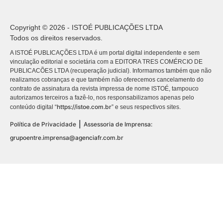
Copyright © 2026 - ISTOÉ PUBLICAÇÕES LTDA
Todos os direitos reservados.
A ISTOÉ PUBLICAÇÕES LTDA é um portal digital independente e sem
vinculação editorial e societária com a EDITORA TRES COMÉRCIO DE
PUBLICACÕES LTDA (recuperação judicial). Informamos também que não
realizamos cobranças e que também não oferecemos cancelamento do
contrato de assinatura da revista impressa de nome ISTOÉ, tampouco
autorizamos terceiros a fazê-lo, nos responsabilizamos apenas pelo
https://istoe.com.br
conteúdo digital “
” e seus respectivos sites.
|
Política de Privacidade
Assessoria de Imprensa:
grupoentre.imprensa@agenciafr.com.br