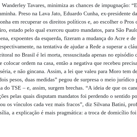
al, Wanderley Tavares, minimiza as chances de impugnação: “
caminha. Preso na Lava Jato, Eduardo Cunha, ex-presidente d
nha em recuperar os direitos políticos e, ao escolher o Pros 
iro, estado pelo qual exerceu quatro mandatos, para São Paulo
lena, expoentes da esquerda, fizeram a mudança do Acre e de
respectivamente, na tentativa de ajudar a Rede a superar a cl
eitoral no Brasil é lei morta, ressuscitada apenas no episódio
se colocar ordem na casa, então a negativa que recebeu precis
 séria, e não gincana. Assim, a lei que valeu para Moro tem de
“dois pesos, duas medidas” pegou de surpresa o meio jurídico 
ncia do TSE – e, assim, surgem brechas. “A ideia de que os can
ções pelas quais disputam mandatos foi perdendo o sentido po
ou os vínculos cada vez mais fracos”, diz Silvana Batini, pr
ília, a explicação é mais pragmática: a troca de domicílio fo