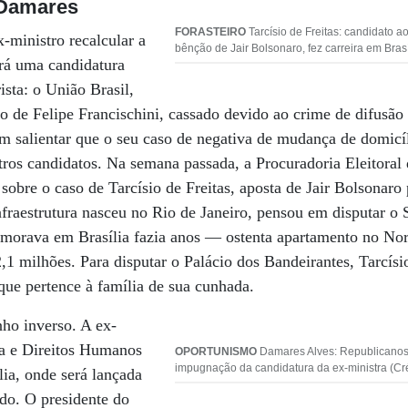
 Damares
FORASTEIRO
Tarcísio de Freitas: candidato 
x-ministro recalcular a
bênção de Jair Bolsonaro, fez carreira em Brasí
irá uma candidatura
ista: o União Brasil,
 de Felipe Francischini, cassado devido ao crime de difusão
om salientar que o seu caso de negativa de mudança de domicíli
tros candidatos. Na semana passada, a Procuradoria Eleitoral
sobre o caso de Tarcísio de Freitas, aposta de Jair Bolsonaro
nfraestrutura nasceu no Rio de Janeiro, pensou em disputar o
 morava em Brasília fazia anos — ostenta apartamento no Nor
,1 milhões. Para disputar o Palácio dos Bandeirantes, Tarcís
ue pertence à família de sua cunhada.
ho inverso. A ex-
ia e Direitos Humanos
OPORTUNISMO
Damares Alves: Republicanos
impugnação da candidatura da ex-ministra (Cr
lia, onde será lançada
do. O presidente do