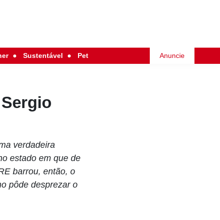
her
Sustentável
Pet
Anuncie
 Sergio
uma verdadeira
 no estado em que de
TRE barrou, então, o
mo pôde desprezar o