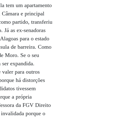
Ela tem um apartamento
a Câmara e principal
como partido, transferiu
. Já as ex-senadoras
 Alagoas para o estado
áusula de barreira. Como
 de Moro. Se o seu
a ser expandida.
 valer para outros
porque há distorções
didatos tivessem
rque a própria
ofessora da FGV Direito
i invalidada porque o