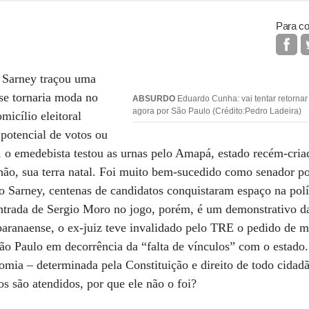
Para co
é Sarney traçou uma
 se tornaria moda no
ABSURDO
Eduardo Cunha: vai tentar retorna
agora por São Paulo (Crédito:Pedro Ladeira)
micílio eleitoral
potencial de votos ou
, o emedebista testou as urnas pelo Amapá, estado recém-criad
o, sua terra natal. Foi muito bem-sucedido como senador por
ilo Sarney, centenas de candidatos conquistaram espaço na polí
entrada de Sergio Moro no jogo, porém, é um demonstrativo d
paranaense, o ex-juiz teve invalidado pelo TRE o pedido de 
São Paulo em decorrência da “falta de vínculos” com o estado.
nomia – determinada pela Constituição e direito de todo cida
os são atendidos, por que ele não o foi?