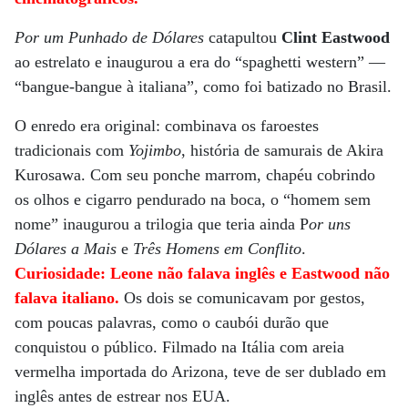
Por um Punhado de Dólares
catapultou
Clint Eastwood
ao estrelato e inaugurou a era do “spaghetti western” —
“bangue-bangue à italiana”, como foi batizado no Brasil.
O enredo era original: combinava os faroestes
tradicionais com
Yojimbo
, história de samurais de Akira
Kurosawa. Com seu ponche marrom, chapéu cobrindo
os olhos e cigarro pendurado na boca, o “homem sem
nome” inaugurou a trilogia que teria ainda P
or uns
Dólares a Mais
e
Três Homens em Conflito
.
Curiosidade: Leone não falava inglês e Eastwood não
falava italiano.
Os dois se comunicavam por gestos,
com poucas palavras, como o caubói durão que
conquistou o público. Filmado na Itália com areia
vermelha importada do Arizona, teve de ser dublado em
inglês antes de estrear nos EUA.