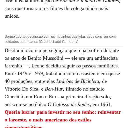
assobios da introdução de
Por um Punhado de Dólares
,
sons que tornaram os filmes do colega ainda mais
únicos.
Sergio Leone: decepção com os mocinhos das telas após conviver com
soldados americanos (Crédito: Ladd Company)
Desiludido com a perseguição que o pai sofreu durante
os anos de Benito Mussolini ­— ele era um antifascista
ferrenho —, Leone decidiu seguir os passos familiares.
Entre 1949 e 1959, trabalhou como assistente em quase
40 produções, entre elas
Ladrões de Bicicleta
, de
Vittorio De Sica, e
Ben-Hur
, filmado no estúdio
Cinecittà, em Roma. Em sua primeira direção solo,
arriscou-se no épico
O Colosso de Rodes
, em 1961.
Queria lucrar para investir no seu sonho: reinventar
o faroeste, o mais americano dos estilos
cinematográficos.