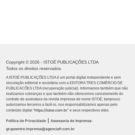
Copyright © 2026 - ISTOÉ PUBLICAÇÕES LTDA
Todos os direitos reservados.
A ISTOÉ PUBLICAÇÕES LTDA é um portal digital independente e sem
vinculação editorial e societária com a EDITORA TRES COMÉRCIO DE
PUBLICACÕES LTDA (recuperação judicial). Informamos também que não
realizamos cobranças e que também não oferecemos cancelamento do
contrato de assinatura da revista impressa de nome ISTOÉ, tampouco
autorizamos terceiros a fazê-lo, nos responsabilizamos apenas pelo
https://istoe.com.br
conteúdo digital “
” e seus respectivos sites.
|
Política de Privacidade
Assessoria de Imprensa:
grupoentre.imprensa@agenciafr.com.br