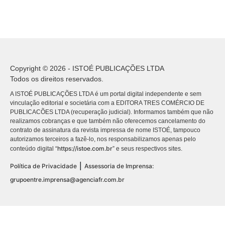
Copyright © 2026 - ISTOÉ PUBLICAÇÕES LTDA
Todos os direitos reservados.
A ISTOÉ PUBLICAÇÕES LTDA é um portal digital independente e sem
vinculação editorial e societária com a EDITORA TRES COMÉRCIO DE
PUBLICACÕES LTDA (recuperação judicial). Informamos também que não
realizamos cobranças e que também não oferecemos cancelamento do
contrato de assinatura da revista impressa de nome ISTOÉ, tampouco
autorizamos terceiros a fazê-lo, nos responsabilizamos apenas pelo
https://istoe.com.br
conteúdo digital “
” e seus respectivos sites.
|
Política de Privacidade
Assessoria de Imprensa:
grupoentre.imprensa@agenciafr.com.br